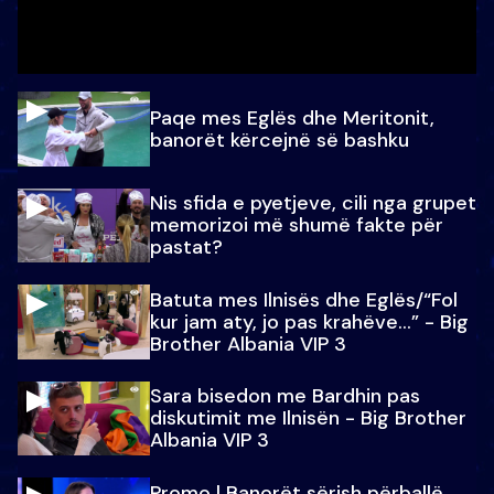
Paqe mes Eglës dhe Meritonit,
banorët kërcejnë së bashku
Nis sfida e pyetjeve, cili nga grupet
memorizoi më shumë fakte për
pastat?
Batuta mes Ilnisës dhe Eglës/“Fol
kur jam aty, jo pas krahëve…” - Big
Brother Albania VIP 3
Sara bisedon me Bardhin pas
diskutimit me Ilnisën - Big Brother
Albania VIP 3
Promo l Banorët sërish përballë