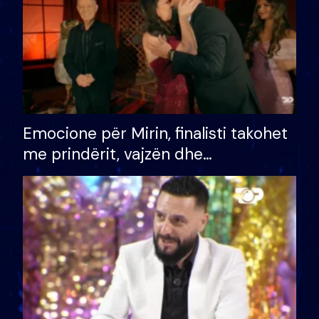
Emocione për Mirin, finalisti takohet
me prindërit, vajzën dhe
bashkëshorten: S’kemi ndonjë letër
divorci apo jo?