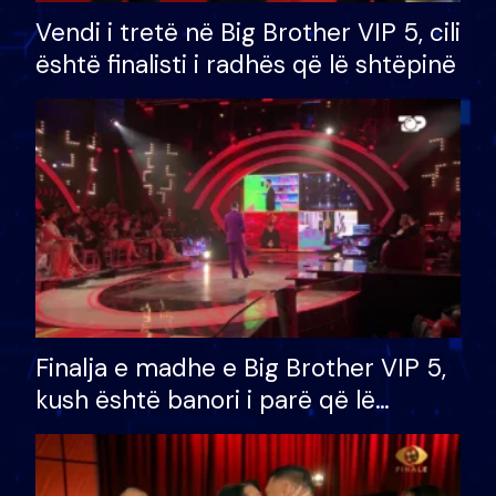
Vendi i tretë në Big Brother VIP 5, cili
është finalisti i radhës që lë shtëpinë
Finalja e madhe e Big Brother VIP 5,
kush është banori i parë që lë
shtëpinë dhe humb mundësinë për
të fituar çmimin e madh