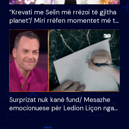
“Krevati me Selin më rrëzoi të gjitha
planet”/ Miri rrëfen momentet më të
bukura në shtëpinë e BB VIP: Do më
mungojë zilja e mëngjesit kur…
Surprizat nuk kanë fund/ Mesazhe
emocionuese për Ledion Liçon nga
nëna dhe fëmijët e tij, moderatori
nuk i mban dot lotët: Nuk meritoj…