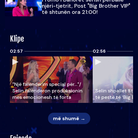
njëri-tjetrit, Post "Big Brother VIP"
të shtunën ora 21:00!
Klipe
02:57
02:56
"Një falenderim special për…"/
Selin falënderon produksionin
Selin shpallet fitu
mes emocionesh të forta
të pestë të ‘Big Br
më shumë →