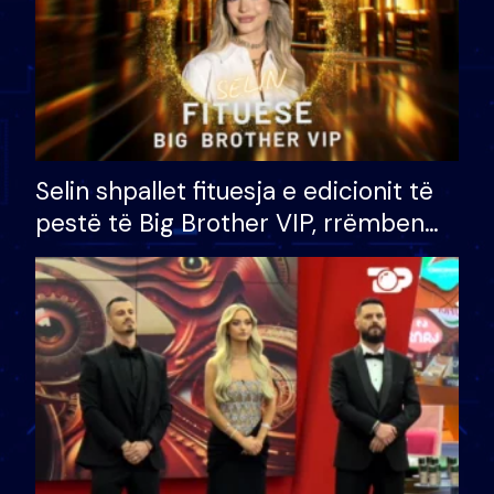
Selin shpallet fituesja e edicionit të
pestë të Big Brother VIP, rrëmben
çmimin e madh prej 100 mijë eurosh