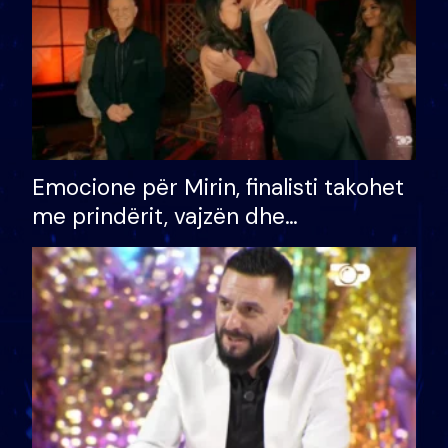
Emocione për Mirin, finalisti takohet
me prindërit, vajzën dhe
bashkëshorten: S’kemi ndonjë letër
divorci apo jo?