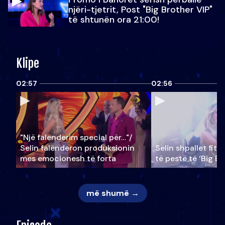
njëri-tjetrit, Post "Big Brother VIP"
të shtunën ora 21:00!
Klipe
02:57
02:56
"Një falenderim special për…"/
Selin falënderon produksionin
Selin shpallet fitu
mes emocionesh të forta
të pestë të ‘Big Br
më shumë →