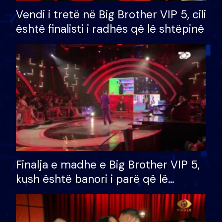
Vendi i tretë në Big Brother VIP 5, cili
është finalisti i radhës që lë shtëpinë
Finalja e madhe e Big Brother VIP 5,
kush është banori i parë që lë
shtëpinë dhe humb mundësinë për
të fituar çmimin e madh