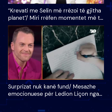
“Krevati me Selin më rrëzoi të gjitha
planet”/ Miri rrëfen momentet më të
bukura në shtëpinë e BB VIP: Do më
mungojë zilja e mëngjesit kur…
Surprizat nuk kanë fund/ Mesazhe
emocionuese për Ledion Liçon nga
nëna dhe fëmijët e tij, moderatori
nuk i mban dot lotët: Nuk meritoj…