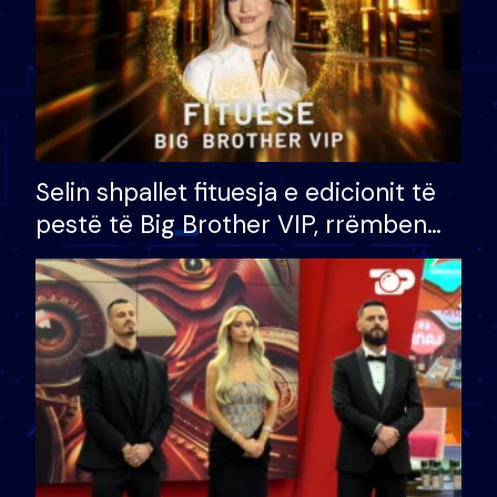
Selin shpallet fituesja e edicionit të
pestë të Big Brother VIP, rrëmben
çmimin e madh prej 100 mijë eurosh