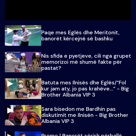
Paqe mes Eglës dhe Meritonit,
banorët kërcejnë së bashku
Nis sfida e pyetjeve, cili nga grupet
memorizoi më shumë fakte për
pastat?
Batuta mes Ilnisës dhe Eglës/“Fol
kur jam aty, jo pas krahëve…” - Big
Brother Albania VIP 3
Sara bisedon me Bardhin pas
diskutimit me Ilnisën - Big Brother
Albania VIP 3
Promo l Banorët sërish përballë