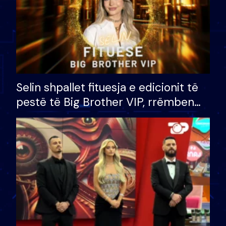
Selin shpallet fituesja e edicionit të
pestë të Big Brother VIP, rrëmben
çmimin e madh prej 100 mijë eurosh