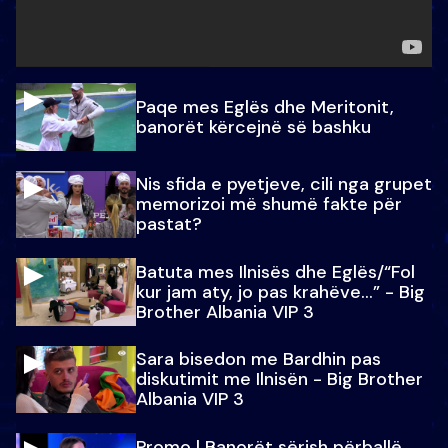
Paqe mes Eglës dhe Meritonit,
banorët kërcejnë së bashku
Nis sfida e pyetjeve, cili nga grupet
memorizoi më shumë fakte për
pastat?
Batuta mes Ilnisës dhe Eglës/“Fol
kur jam aty, jo pas krahëve…” - Big
Brother Albania VIP 3
Sara bisedon me Bardhin pas
diskutimit me Ilnisën - Big Brother
Albania VIP 3
Promo l Banorët sërish përballë