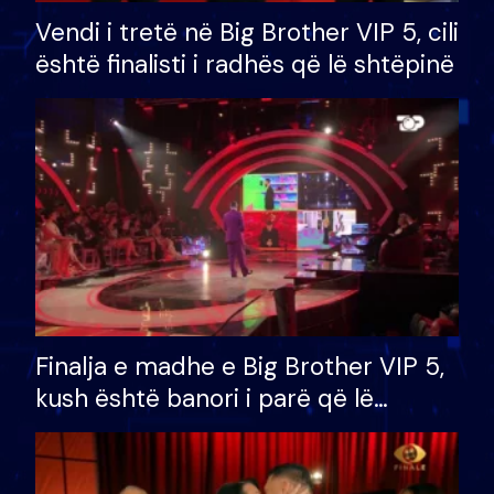
Vendi i tretë në Big Brother VIP 5, cili
është finalisti i radhës që lë shtëpinë
Finalja e madhe e Big Brother VIP 5,
kush është banori i parë që lë
shtëpinë dhe humb mundësinë për
të fituar çmimin e madh