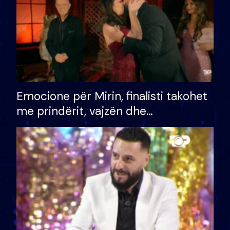
Emocione për Mirin, finalisti takohet
me prindërit, vajzën dhe
bashkëshorten: S’kemi ndonjë letër
divorci apo jo?