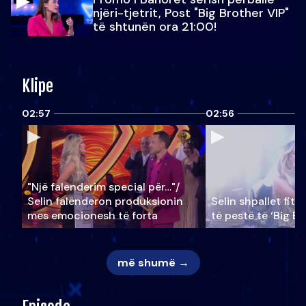
njëri-tjetrit, Post "Big Brother VIP"
të shtunën ora 21:00!
Klipe
02:57
02:56
"Një falenderim special për…"/
Selin falënderon produksionin
Selin shpallet fitu
mes emocionesh të forta
të pestë të ‘Big Br
më shumë →