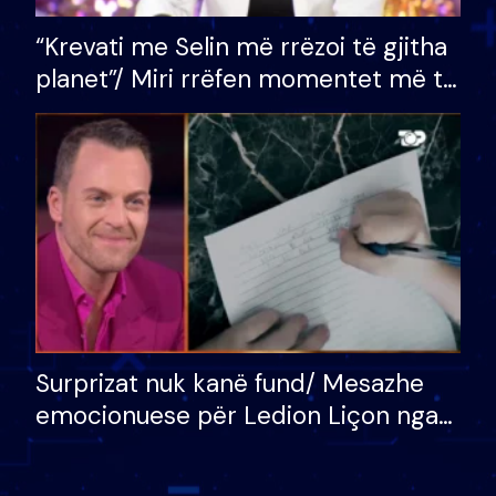
“Krevati me Selin më rrëzoi të gjitha
planet”/ Miri rrëfen momentet më të
bukura në shtëpinë e BB VIP: Do më
mungojë zilja e mëngjesit kur…
Surprizat nuk kanë fund/ Mesazhe
emocionuese për Ledion Liçon nga
nëna dhe fëmijët e tij, moderatori
nuk i mban dot lotët: Nuk meritoj…