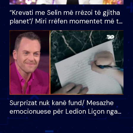
“Krevati me Selin më rrëzoi të gjitha
planet”/ Miri rrëfen momentet më të
bukura në shtëpinë e BB VIP: Do më
mungojë zilja e mëngjesit kur…
Surprizat nuk kanë fund/ Mesazhe
emocionuese për Ledion Liçon nga
nëna dhe fëmijët e tij, moderatori
nuk i mban dot lotët: Nuk meritoj…