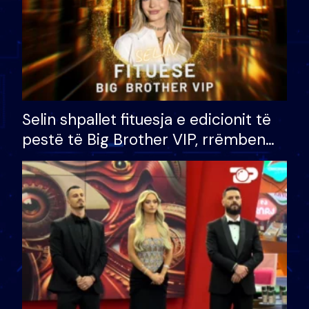
Selin shpallet fituesja e edicionit të
pestë të Big Brother VIP, rrëmben
çmimin e madh prej 100 mijë eurosh