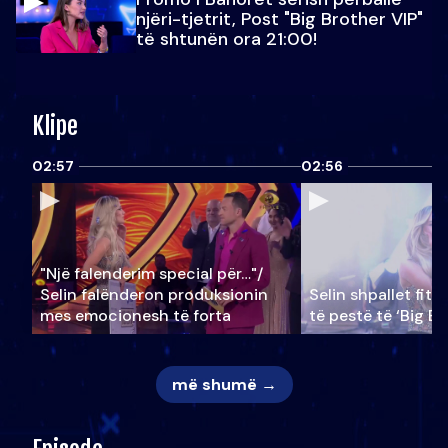
njëri-tjetrit, Post "Big Brother VIP"
të shtunën ora 21:00!
Klipe
02:57
02:56
"Një falenderim special për…"/
Selin falënderon produksionin
Selin shpallet fitu
mes emocionesh të forta
të pestë të ‘Big Br
më shumë →