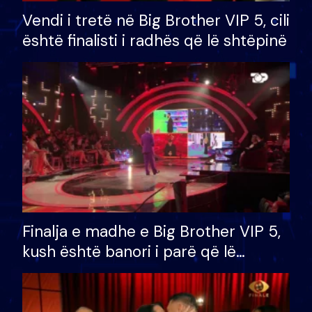
Vendi i tretë në Big Brother VIP 5, cili
është finalisti i radhës që lë shtëpinë
Finalja e madhe e Big Brother VIP 5,
kush është banori i parë që lë
shtëpinë dhe humb mundësinë për
të fituar çmimin e madh