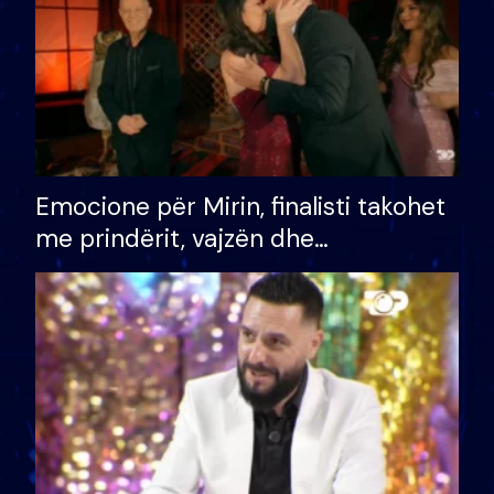
Emocione për Mirin, finalisti takohet
me prindërit, vajzën dhe
bashkëshorten: S’kemi ndonjë letër
divorci apo jo?