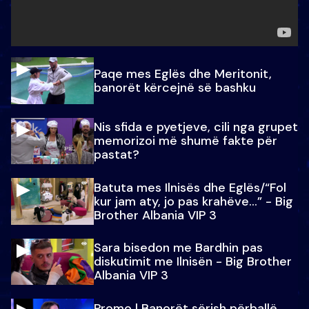
Paqe mes Eglës dhe Meritonit,
banorët kërcejnë së bashku
Nis sfida e pyetjeve, cili nga grupet
memorizoi më shumë fakte për
pastat?
Batuta mes Ilnisës dhe Eglës/“Fol
kur jam aty, jo pas krahëve…” - Big
Brother Albania VIP 3
Sara bisedon me Bardhin pas
diskutimit me Ilnisën - Big Brother
Albania VIP 3
Promo l Banorët sërish përballë