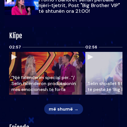
njëri-tjetrit, Post "Big Brother VIP"
të shtunën ora 21:00!
Klipe
02:57
02:56
"Një falenderim special për…"/
Selin falënderon produksionin
Selin shpallet fitu
mes emocionesh të forta
të pestë të ‘Big Br
më shumë →