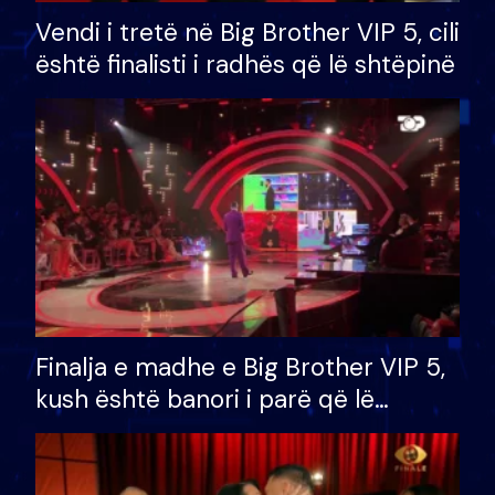
Vendi i tretë në Big Brother VIP 5, cili
është finalisti i radhës që lë shtëpinë
Finalja e madhe e Big Brother VIP 5,
kush është banori i parë që lë
shtëpinë dhe humb mundësinë për
të fituar çmimin e madh