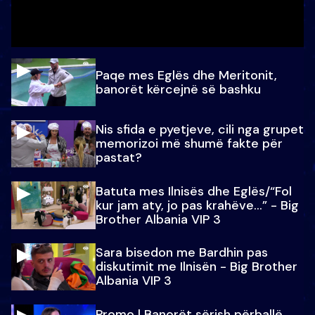
Paqe mes Eglës dhe Meritonit,
banorët kërcejnë së bashku
Nis sfida e pyetjeve, cili nga grupet
memorizoi më shumë fakte për
pastat?
Batuta mes Ilnisës dhe Eglës/“Fol
kur jam aty, jo pas krahëve…” - Big
Brother Albania VIP 3
Sara bisedon me Bardhin pas
diskutimit me Ilnisën - Big Brother
Albania VIP 3
Promo l Banorët sërish përballë