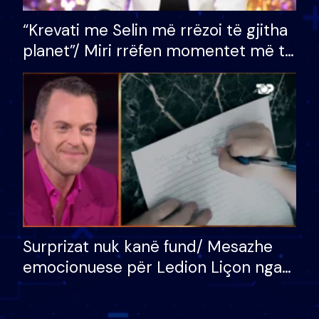
“Krevati me Selin më rrëzoi të gjitha
planet”/ Miri rrëfen momentet më të
bukura në shtëpinë e BB VIP: Do më
mungojë zilja e mëngjesit kur…
Surprizat nuk kanë fund/ Mesazhe
emocionuese për Ledion Liçon nga
nëna dhe fëmijët e tij, moderatori
nuk i mban dot lotët: Nuk meritoj…