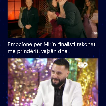
Emocione për Mirin, finalisti takohet
me prindërit, vajzën dhe
bashkëshorten: S’kemi ndonjë letër
divorci apo jo?