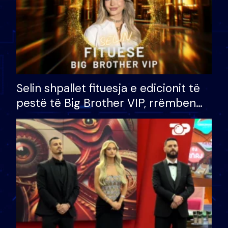
Selin shpallet fituesja e edicionit të
pestë të Big Brother VIP, rrëmben
çmimin e madh prej 100 mijë eurosh