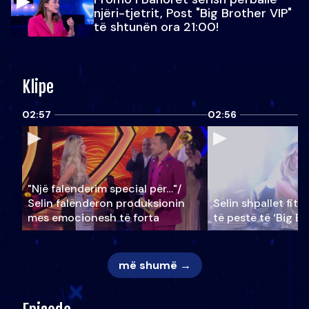
njëri-tjetrit, Post "Big Brother VIP"
të shtunën ora 21:00!
Klipe
02:57
02:56
"Një falenderim special për…"/
Selin falënderon produksionin
Selin shpallet fitu
mes emocionesh të forta
të pestë të ‘Big Br
më shumë →