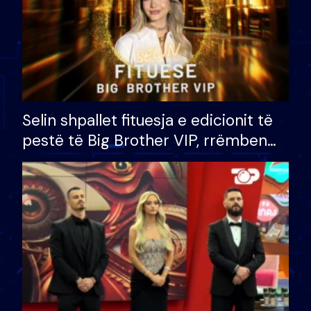
Selin shpallet fituesja e edicionit të
pestë të Big Brother VIP, rrëmben
çmimin e madh prej 100 mijë eurosh