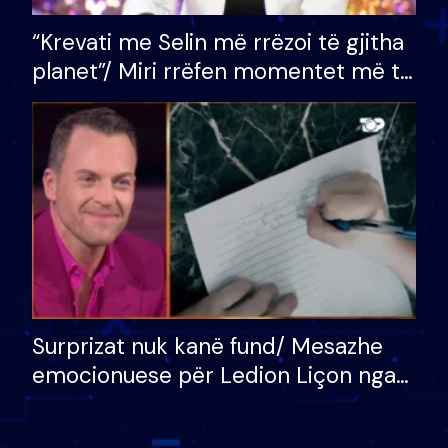
“Krevati me Selin më rrëzoi të gjitha
planet”/ Miri rrëfen momentet më të
bukura në shtëpinë e BB VIP: Do më
mungojë zilja e mëngjesit kur…
Surprizat nuk kanë fund/ Mesazhe
emocionuese për Ledion Liçon nga
nëna dhe fëmijët e tij, moderatori
nuk i mban dot lotët: Nuk meritoj…