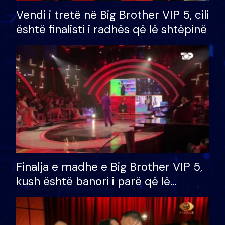
Vendi i tretë në Big Brother VIP 5, cili
është finalisti i radhës që lë shtëpinë
Finalja e madhe e Big Brother VIP 5,
kush është banori i parë që lë
shtëpinë dhe humb mundësinë për
të fituar çmimin e madh