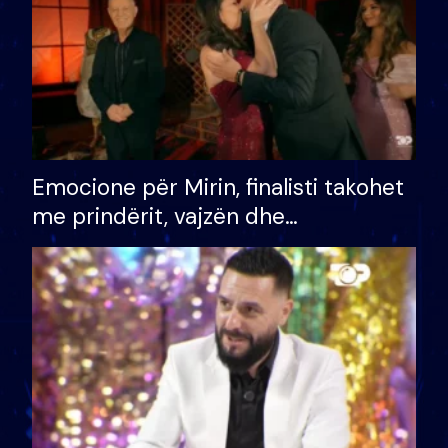
Emocione për Mirin, finalisti takohet
me prindërit, vajzën dhe
bashkëshorten: S’kemi ndonjë letër
divorci apo jo?