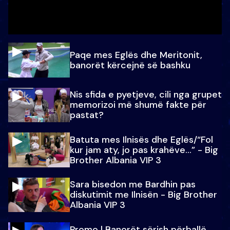
Paqe mes Eglës dhe Meritonit,
banorët kërcejnë së bashku
Nis sfida e pyetjeve, cili nga grupet
memorizoi më shumë fakte për
pastat?
Batuta mes Ilnisës dhe Eglës/“Fol
kur jam aty, jo pas krahëve…” - Big
Brother Albania VIP 3
Sara bisedon me Bardhin pas
diskutimit me Ilnisën - Big Brother
Albania VIP 3
Promo l Banorët sërish përballë