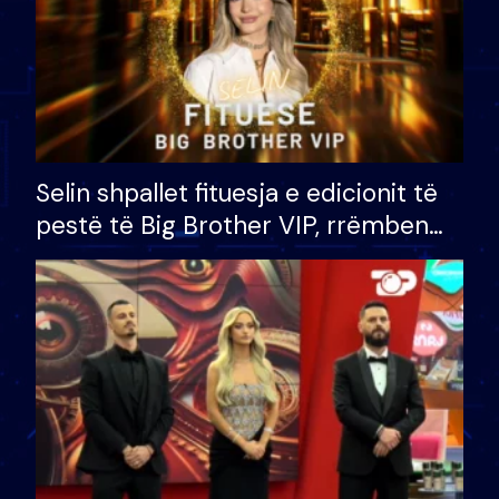
Selin shpallet fituesja e edicionit të
pestë të Big Brother VIP, rrëmben
çmimin e madh prej 100 mijë eurosh