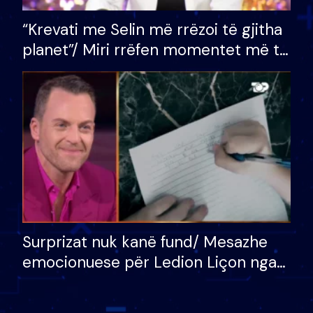
“Krevati me Selin më rrëzoi të gjitha
planet”/ Miri rrëfen momentet më të
bukura në shtëpinë e BB VIP: Do më
mungojë zilja e mëngjesit kur…
Surprizat nuk kanë fund/ Mesazhe
emocionuese për Ledion Liçon nga
nëna dhe fëmijët e tij, moderatori
nuk i mban dot lotët: Nuk meritoj…