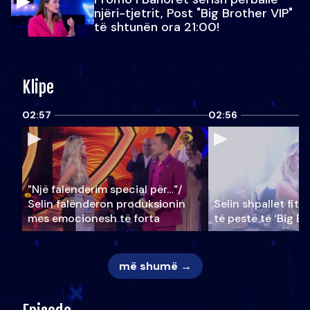
njëri-tjetrit, Post "Big Brother VIP"
të shtunën ora 21:00!
Klipe
02:57
02:56
"Një falenderim special për…"/
Selin falënderon produksionin
Selin shpallet fitu
mes emocionesh të forta
të pestë të ‘Big Br
më shumë →