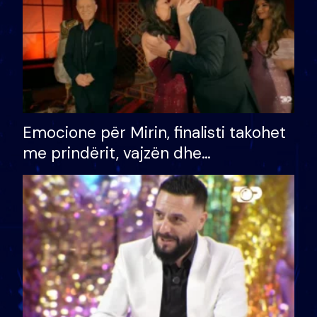
Emocione për Mirin, finalisti takohet
me prindërit, vajzën dhe
bashkëshorten: S’kemi ndonjë letër
divorci apo jo?