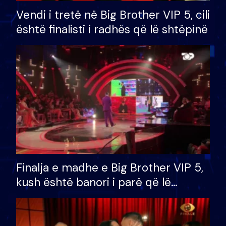
Vendi i tretë në Big Brother VIP 5, cili
është finalisti i radhës që lë shtëpinë
Finalja e madhe e Big Brother VIP 5,
kush është banori i parë që lë
shtëpinë dhe humb mundësinë për
të fituar çmimin e madh