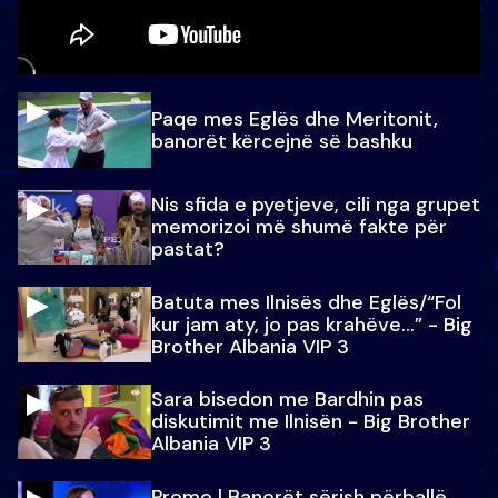
Paqe mes Eglës dhe Meritonit,
banorët kërcejnë së bashku
Nis sfida e pyetjeve, cili nga grupet
memorizoi më shumë fakte për
pastat?
Batuta mes Ilnisës dhe Eglës/“Fol
kur jam aty, jo pas krahëve…” - Big
Brother Albania VIP 3
Sara bisedon me Bardhin pas
diskutimit me Ilnisën - Big Brother
Albania VIP 3
Promo l Banorët sërish përballë