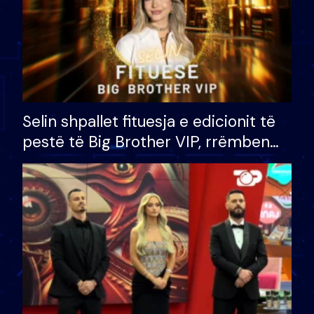
Selin shpallet fituesja e edicionit të
pestë të Big Brother VIP, rrëmben
çmimin e madh prej 100 mijë eurosh