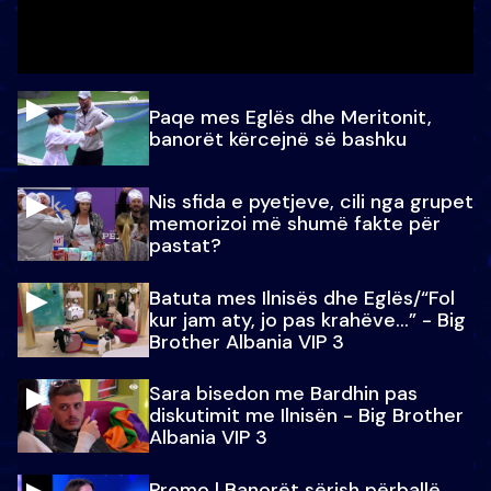
Paqe mes Eglës dhe Meritonit,
banorët kërcejnë së bashku
Nis sfida e pyetjeve, cili nga grupet
memorizoi më shumë fakte për
pastat?
Batuta mes Ilnisës dhe Eglës/“Fol
kur jam aty, jo pas krahëve…” - Big
Brother Albania VIP 3
Sara bisedon me Bardhin pas
diskutimit me Ilnisën - Big Brother
Albania VIP 3
Promo l Banorët sërish përballë