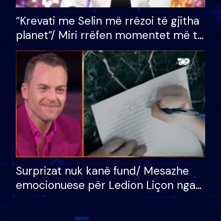
“Krevati me Selin më rrëzoi të gjitha
planet”/ Miri rrëfen momentet më të
bukura në shtëpinë e BB VIP: Do më
mungojë zilja e mëngjesit kur…
Surprizat nuk kanë fund/ Mesazhe
emocionuese për Ledion Liçon nga
nëna dhe fëmijët e tij, moderatori
nuk i mban dot lotët: Nuk meritoj…