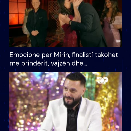
Emocione për Mirin, finalisti takohet
me prindërit, vajzën dhe
bashkëshorten: S’kemi ndonjë letër
divorci apo jo?