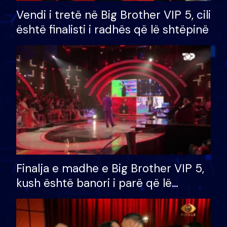
Vendi i tretë në Big Brother VIP 5, cili
është finalisti i radhës që lë shtëpinë
Finalja e madhe e Big Brother VIP 5,
kush është banori i parë që lë
shtëpinë dhe humb mundësinë për
të fituar çmimin e madh