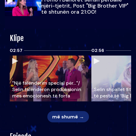
njëri-tjetrit, Post "Big Brother VIP"
të shtunën ora 21:00!
Klipe
02:57
02:56
"Një falenderim special për…"/
Selin falënderon produksionin
Selin shpallet fitu
mes emocionesh të forta
të pestë të ‘Big Br
më shumë →