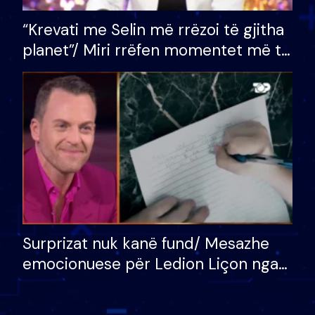
“Krevati me Selin më rrëzoi të gjitha
planet”/ Miri rrëfen momentet më të
bukura në shtëpinë e BB VIP: Do më
mungojë zilja e mëngjesit kur…
Surprizat nuk kanë fund/ Mesazhe
emocionuese për Ledion Liçon nga
nëna dhe fëmijët e tij, moderatori
nuk i mban dot lotët: Nuk meritoj…