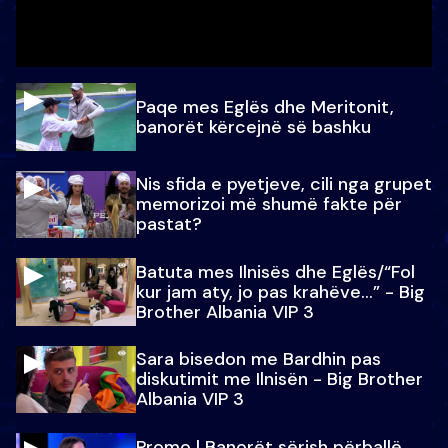
Paqe mes Eglës dhe Meritonit,
banorët kërcejnë së bashku
Nis sfida e pyetjeve, cili nga grupet
memorizoi më shumë fakte për
pastat?
Batuta mes Ilnisës dhe Eglës/“Fol
kur jam aty, jo pas krahëve…” - Big
Brother Albania VIP 3
Sara bisedon me Bardhin pas
diskutimit me Ilnisën - Big Brother
Albania VIP 3
Promo l Banorët sërish përballë