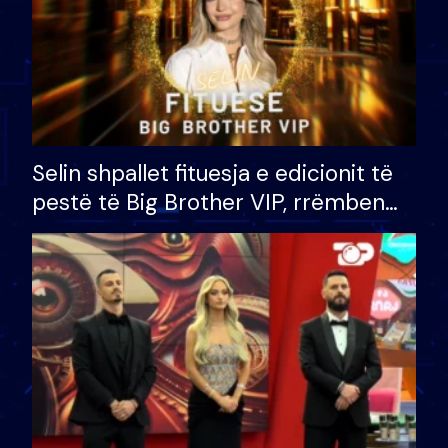
Selin shpallet fituesja e edicionit të
pestë të Big Brother VIP, rrëmben
çmimin e madh prej 100 mijë eurosh