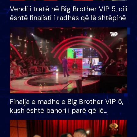
Vendi i tretë në Big Brother VIP 5, cili
është finalisti i radhës që lë shtëpinë
Finalja e madhe e Big Brother VIP 5,
kush është banori i parë që lë
shtëpinë dhe humb mundësinë për
të fituar çmimin e madh