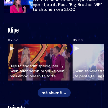
njëri-tjetrit, Post "Big Brother VIP"
të shtunën ora 21:00!
Klipe
02:57
02:56
"Një falenderim special për…"/
Selin falënderon produksionin
Selin shpallet fitu
mes emocionesh të forta
të pestë të ‘Big Br
më shumë →