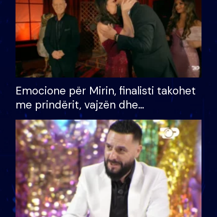
Emocione për Mirin, finalisti takohet
me prindërit, vajzën dhe
bashkëshorten: S’kemi ndonjë letër
divorci apo jo?