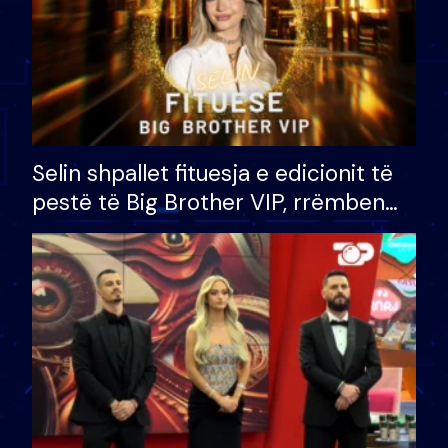
Selin shpallet fituesja e edicionit të
pestë të Big Brother VIP, rrëmben
çmimin e madh prej 100 mijë eurosh