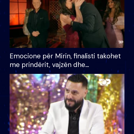
Emocione për Mirin, finalisti takohet
me prindërit, vajzën dhe
bashkëshorten: S’kemi ndonjë letër
divorci apo jo?