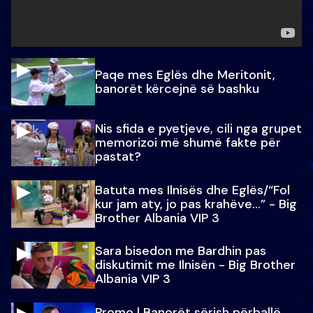
Paqe mes Eglës dhe Meritonit,
banorët kërcejnë së bashku
Nis sfida e pyetjeve, cili nga grupet
memorizoi më shumë fakte për
pastat?
Batuta mes Ilnisës dhe Eglës/“Fol
kur jam aty, jo pas krahëve…” - Big
Brother Albania VIP 3
Sara bisedon me Bardhin pas
diskutimit me Ilnisën - Big Brother
Albania VIP 3
Promo l Banorët sërish përballë