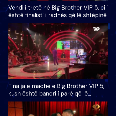
Vendi i tretë në Big Brother VIP 5, cili
është finalisti i radhës që lë shtëpinë
Finalja e madhe e Big Brother VIP 5,
kush është banori i parë që lë
shtëpinë dhe humb mundësinë për
të fituar çmimin e madh