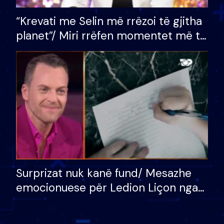
“Krevati me Selin më rrëzoi të gjitha
planet”/ Miri rrëfen momentet më të
bukura në shtëpinë e BB VIP: Do më
mungojë zilja e mëngjesit kur…
Surprizat nuk kanë fund/ Mesazhe
emocionuese për Ledion Liçon nga
nëna dhe fëmijët e tij, moderatori
nuk i mban dot lotët: Nuk meritoj…