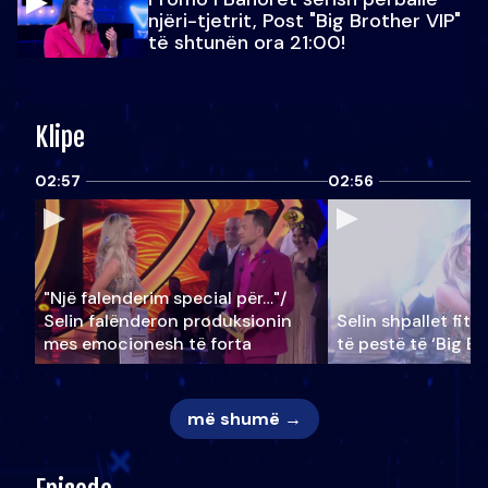
njëri-tjetrit, Post "Big Brother VIP"
të shtunën ora 21:00!
Klipe
02:57
02:56
"Një falenderim special për…"/
Selin falënderon produksionin
Selin shpallet fitu
mes emocionesh të forta
të pestë të ‘Big Br
më shumë →