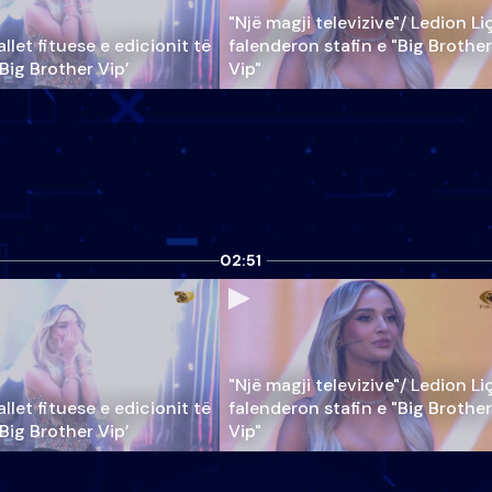
"Një magji televizive"/ Ledion Li
llet fituese e edicionit të
falenderon stafin e "Big Brother
‘Big Brother Vip’
Vip"
02:51
"Një magji televizive"/ Ledion Li
llet fituese e edicionit të
falenderon stafin e "Big Brother
‘Big Brother Vip’
Vip"