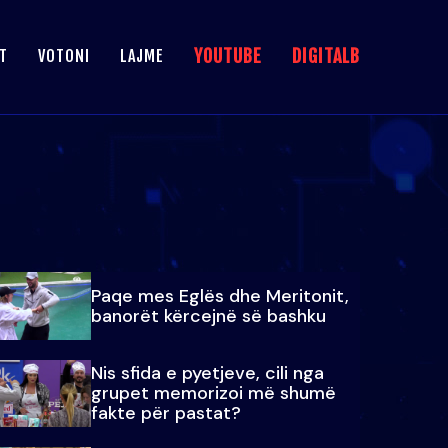
YOUTUBE
DIGITALB
T
VOTONI
LAJME
Paqe mes Eglës dhe Meritonit,
banorët kërcejnë së bashku
Nis sfida e pyetjeve, cili nga
grupet memorizoi më shumë
fakte për pastat?