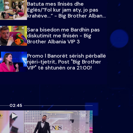
Batuta mes Ilnisës dhe
Eglës/“Fol kur jam aty, jo pas
krahëve…” - Big Brother Albania
VIP 3
Sara bisedon me Bardhin pas
diskutimit me Ilnisën - Big
Brother Albania VIP 3
Promo l Banorët sërish përballë
njëri-tjetrit, Post "Big Brother
VIP" të shtunën ora 21:00!
02:45