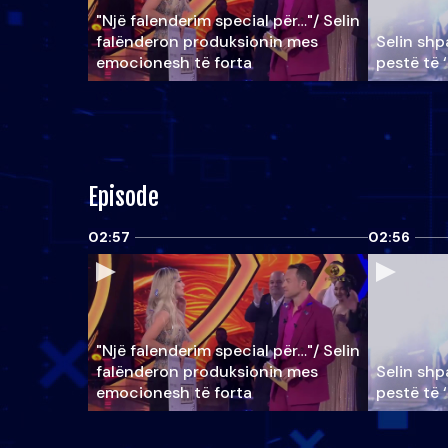
"Një falenderim special për…"/ Selin
falënderon produksionin mes
Selin shpa
emocionesh të forta
pestë të 
Episode
02:57
02:56
"Një falenderim special për…"/ Selin
falënderon produksionin mes
Selin shpa
emocionesh të forta
pestë të 