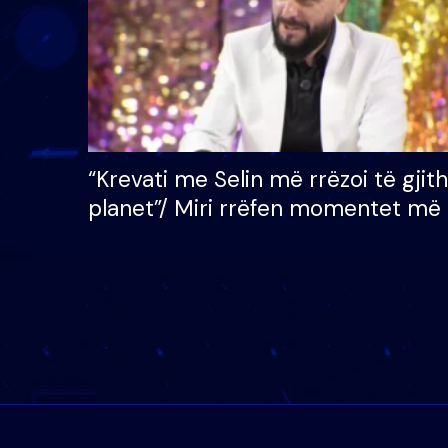
“Krevati me Selin më rrëzoi të gjit
planet”/ Miri rrëfen momentet më 
bukura në shtëpinë e BB VIP: Do 
mungojë zilja e mëngjesit kur…