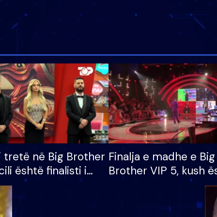
i tretë në Big Brother
Finalja e madhe e Big
cili është finalisti i
Brother VIP 5, kush ë
 që lë shtëpinë
banori i parë që lë sh
dhe humb mundësinë
të fituar çmimin e m