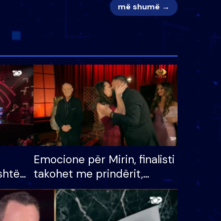
më shumë →
Emocione për Mirin, finalisti
shtë
takohet me prindërit,
tëpinë
vajzën dhe bashkëshorten:
 për
S’kemi ndonjë letër divorci
adh
apo jo?