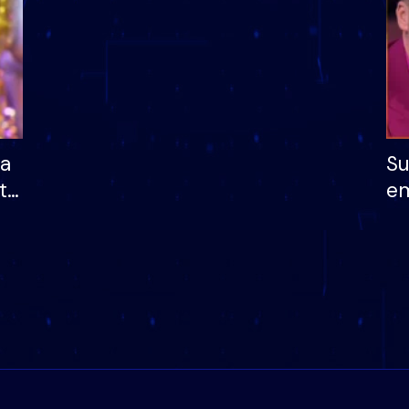
ha
Su
të
em
më
në
nu