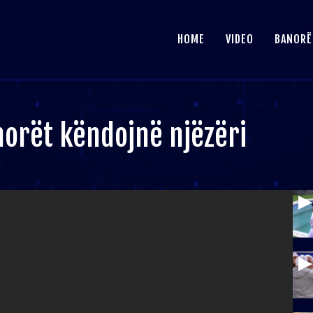
HOME
VIDEO
BANORË
anorët këndojnë njëzëri