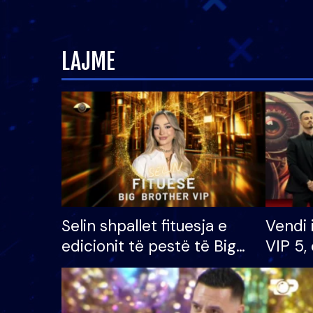
LAJME
Selin shpallet fituesja e
Vendi 
edicionit të pestë të Big
VIP 5, 
Brother VIP, rrëmben
radhës
çmimin e madh prej 100
mijë eurosh