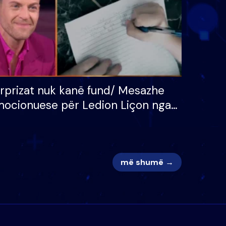
rprizat nuk kanë fund/ Mesazhe
ocionuese për Ledion Liçon nga
na dhe fëmijët e tij, moderatori
k i mban dot lotët: Nuk meritoj…
më shumë →