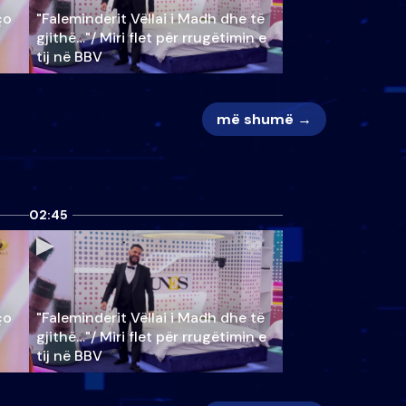
ço
"Faleminderit Vëllai i Madh dhe të
gjithë…"/ Miri flet për rrugëtimin e
tij në BBV
më shumë →
02:45
ço
"Faleminderit Vëllai i Madh dhe të
gjithë…"/ Miri flet për rrugëtimin e
tij në BBV