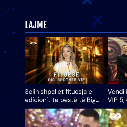
LAJME
Selin shpallet fituesja e
Vendi 
edicionit të pestë të Big
VIP 5, 
Brother VIP, rrëmben
radhës
çmimin e madh prej 100
mijë eurosh