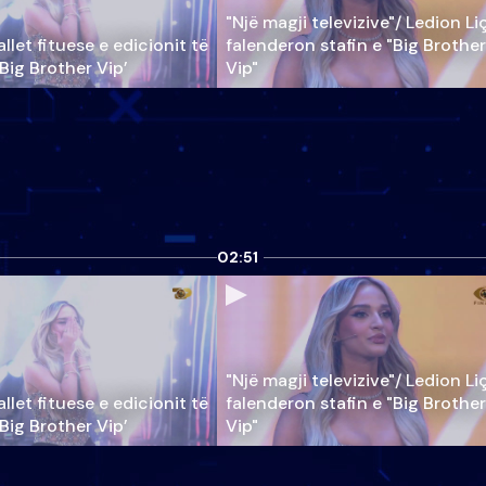
"Një magji televizive"/ Ledion Li
llet fituese e edicionit të
falenderon stafin e "Big Brother
‘Big Brother Vip’
Vip"
02:51
"Një magji televizive"/ Ledion Li
llet fituese e edicionit të
falenderon stafin e "Big Brother
‘Big Brother Vip’
Vip"