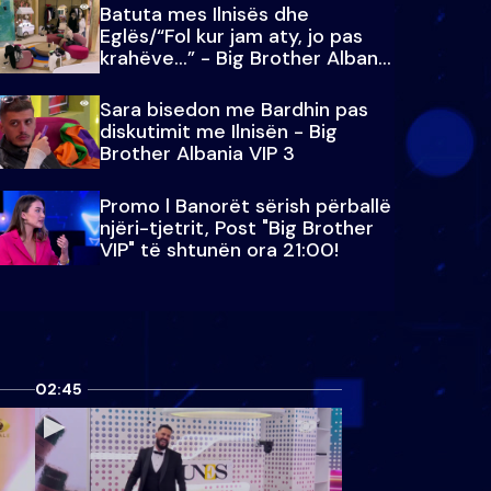
Batuta mes Ilnisës dhe
Eglës/“Fol kur jam aty, jo pas
krahëve…” - Big Brother Albania
VIP 3
Sara bisedon me Bardhin pas
diskutimit me Ilnisën - Big
Brother Albania VIP 3
Promo l Banorët sërish përballë
njëri-tjetrit, Post "Big Brother
VIP" të shtunën ora 21:00!
02:45