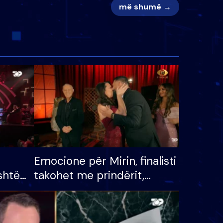
më shumë →
Emocione për Mirin, finalisti
shtë
takohet me prindërit,
tëpinë
vajzën dhe bashkëshorten:
 për
S’kemi ndonjë letër divorci
adh
apo jo?