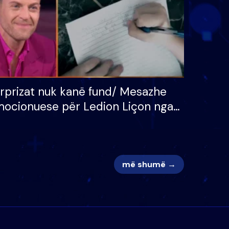
rprizat nuk kanë fund/ Mesazhe
ocionuese për Ledion Liçon nga
na dhe fëmijët e tij, moderatori
k i mban dot lotët: Nuk meritoj…
më shumë →