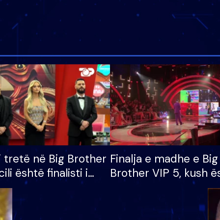
i tretë në Big Brother
Finalja e madhe e Big
cili është finalisti i
Brother VIP 5, kush ë
 që lë shtëpinë
banori i parë që lë sh
dhe humb mundësinë
të fituar çmimin e m