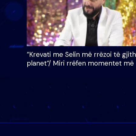
“Krevati me Selin më rrëzoi të gjit
planet”/ Miri rrëfen momentet më 
bukura në shtëpinë e BB VIP: Do 
mungojë zilja e mëngjesit kur…