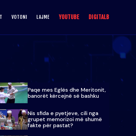
YOUTUBE
DIGITALB
T
VOTONI
LAJME
Paqe mes Eglës dhe Meritonit,
banorët kërcejnë së bashku
Nis sfida e pyetjeve, cili nga
grupet memorizoi më shumë
fakte për pastat?