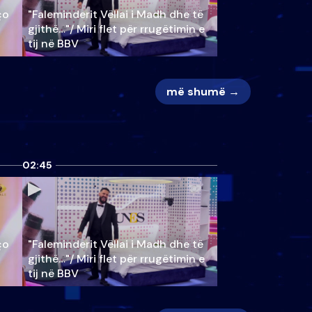
ço
"Faleminderit Vëllai i Madh dhe të
gjithë…"/ Miri flet për rrugëtimin e
tij në BBV
më shumë →
02:45
ço
"Faleminderit Vëllai i Madh dhe të
gjithë…"/ Miri flet për rrugëtimin e
tij në BBV