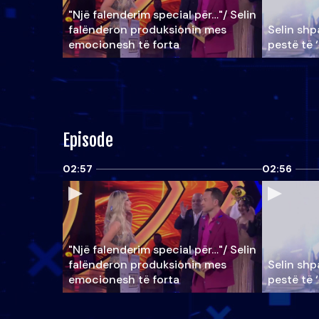
"Një falenderim special për…"/ Selin
falënderon produksionin mes
Selin shpa
emocionesh të forta
pestë të 
Episode
02:57
02:56
"Një falenderim special për…"/ Selin
falënderon produksionin mes
Selin shpa
emocionesh të forta
pestë të 