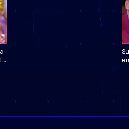
ha
Su
të
em
më
në
nu