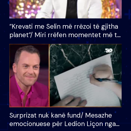
“Krevati me Selin më rrëzoi të gjitha
planet”/ Miri rrëfen momentet më të
bukura në shtëpinë e BB VIP: Do më
mungojë zilja e mëngjesit kur…
Surprizat nuk kanë fund/ Mesazhe
emocionuese për Ledion Liçon nga