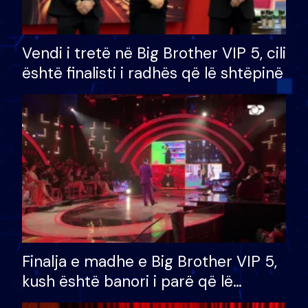
Vendi i tretë në Big Brother VIP 5, cili
është finalisti i radhës që lë shtëpinë
Finalja e madhe e Big Brother VIP 5,
kush është banori i parë që lë
shtëpinë dhe humb mundësinë për