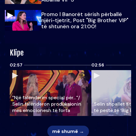
Promo l Banorët sërish përballë
njëri-tjetrit, Post "Big Brother VIP"
të shtunën ora 21:00!
Klipe
02:57
02:56
"Një falenderim special për…"/
Selin falënderon produksionin
Selin shpallet fitu
mes emocionesh të forta
të pestë të ‘Big Br
më shumë →