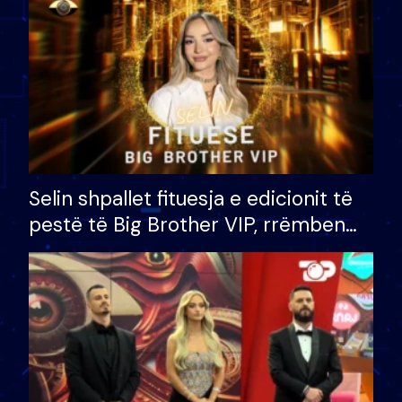
Selin shpallet fituesja e edicionit të
pestë të Big Brother VIP, rrëmben
çmimin e madh prej 100 mijë eurosh