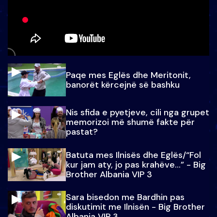
Paqe mes Eglës dhe Meritonit,
banorët kërcejnë së bashku
Nis sfida e pyetjeve, cili nga grupet
memorizoi më shumë fakte për
pastat?
Batuta mes Ilnisës dhe Eglës/“Fol
kur jam aty, jo pas krahëve…” - Big
Brother Albania VIP 3
Sara bisedon me Bardhin pas
diskutimit me Ilnisën - Big Brother
Albania VIP 3