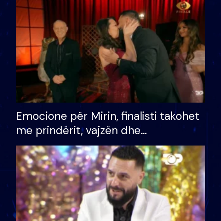
të fituar çmimin e madh
Emocione për Mirin, finalisti takohet
me prindërit, vajzën dhe
bashkëshorten: S’kemi ndonjë letër
divorci apo jo?