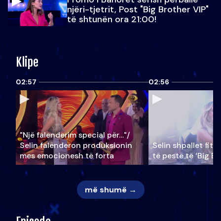
njëri-tjetrit, Post "Big Brother VIP"
të shtunën ora 21:00!
Klipe
02:57
02:56
"Një falenderim special për…"/
Selin falënderon produksionin
Selin shpallet fitu
mes emocionesh të forta
të pestë të ‘Big Br
më shumë →