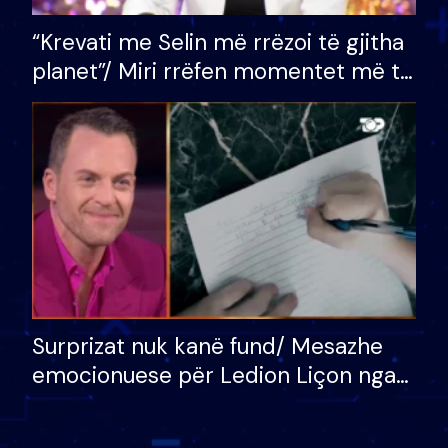
“Krevati me Selin më rrëzoi të gjitha
planet”/ Miri rrëfen momentet më të
bukura në shtëpinë e BB VIP: Do më
mungojë zilja e mëngjesit kur…
Surprizat nuk kanë fund/ Mesazhe
emocionuese për Ledion Liçon nga
nëna dhe fëmijët e tij, moderatori
nuk i mban dot lotët: Nuk meritoj…