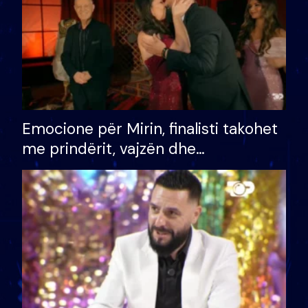
Emocione për Mirin, finalisti takohet
me prindërit, vajzën dhe
bashkëshorten: S’kemi ndonjë letër
divorci apo jo?