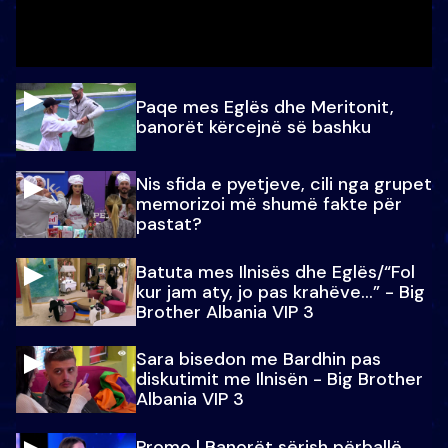
Paqe mes Eglës dhe Meritonit,
banorët kërcejnë së bashku
Nis sfida e pyetjeve, cili nga grupet
memorizoi më shumë fakte për
pastat?
Batuta mes Ilnisës dhe Eglës/“Fol
kur jam aty, jo pas krahëve…” - Big
Brother Albania VIP 3
Sara bisedon me Bardhin pas
diskutimit me Ilnisën - Big Brother
Albania VIP 3
Promo l Banorët sërish përballë