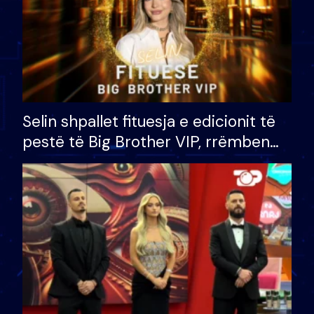
Selin shpallet fituesja e edicionit të
pestë të Big Brother VIP, rrëmben
çmimin e madh prej 100 mijë eurosh