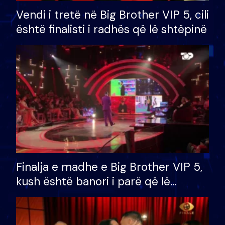
Vendi i tretë në Big Brother VIP 5, cili
është finalisti i radhës që lë shtëpinë
Finalja e madhe e Big Brother VIP 5,
kush është banori i parë që lë
shtëpinë dhe humb mundësinë për
të fituar çmimin e madh