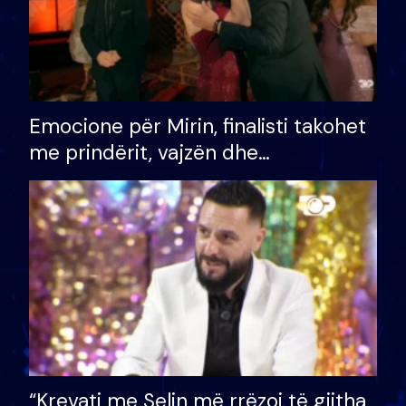
Emocione për Mirin, finalisti takohet
me prindërit, vajzën dhe
bashkëshorten: S’kemi ndonjë letër
divorci apo jo?
“Krevati me Selin më rrëzoi të gjitha