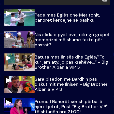
Paqe mes Eglës dhe Meritonit,
banorët kërcejnë së bashku
Nis sfida e pyetjeve, cili nga grupet
memorizoi më shumë fakte për
pastat?
Batuta mes Ilnisës dhe Eglës/“Fol
kur jam aty, jo pas krahëve…” - Big
Brother Albania VIP 3
Sara bisedon me Bardhin pas
diskutimit me Ilnisën - Big Brother
Albania VIP 3
Promo l Banorët sërish përballë
njëri-tjetrit, Post "Big Brother VIP"
të shtunën ora 21:00!