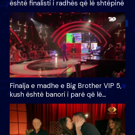
është finalisti i radhës që lë shtëpinë
Finalja e madhe e Big Brother VIP 5,
kush është banori i parë që lë
shtëpinë dhe humb mundësinë për
të fituar çmimin e madh