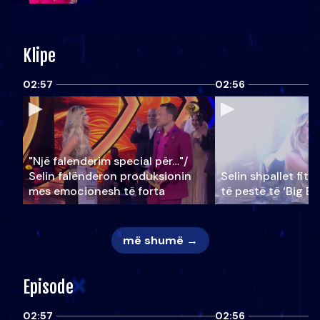
Klipe
02:57
02:56
"Një falenderim special për…"/
Selin falënderon produksionin
Selin shpallet fitu
mes emocionesh të forta
të pestë të ‘Big Br
më shumë →
Episode
02:57
02:56