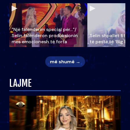
"Një falenderim special për…"/
Selin falënderon produksionin
Selin shpallet fitu
mes emocionesh të forta
të pestë të ‘Big Br
më shumë →
LAJME