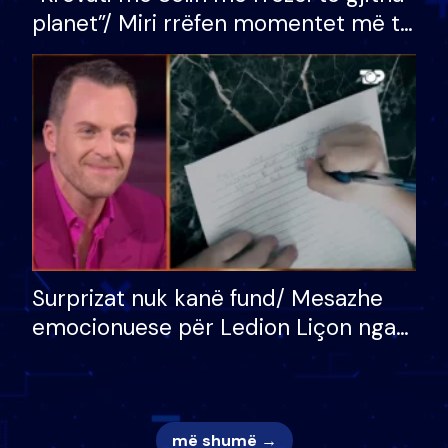
planet”/ Miri rrëfen momentet më të
bukura në shtëpinë e BB VIP: Do më
mungojë zilja e mëngjesit kur…
Surprizat nuk kanë fund/ Mesazhe
emocionuese për Ledion Liçon nga
nëna dhe fëmijët e tij, moderatori
nuk i mban dot lotët: Nuk meritoj…
më shumë →