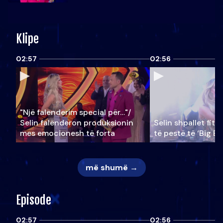
Klipe
02:57
02:56
"Një falenderim special për…"/
Selin falënderon produksionin
Selin shpallet fitu
mes emocionesh të forta
të pestë të ‘Big Br
më shumë →
Episode
02:57
02:56