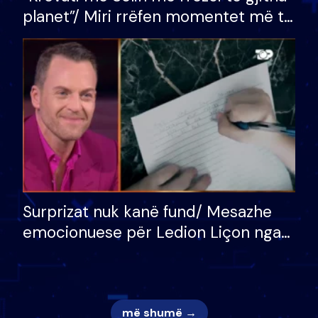
planet”/ Miri rrëfen momentet më të
bukura në shtëpinë e BB VIP: Do më
mungojë zilja e mëngjesit kur…
Surprizat nuk kanë fund/ Mesazhe
emocionuese për Ledion Liçon nga
nëna dhe fëmijët e tij, moderatori
nuk i mban dot lotët: Nuk meritoj…
më shumë →