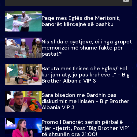
Paqe mes Eglës dhe Meritonit,
banorët kërcejnë së bashku
Nis sfida e pyetjeve, cili nga grupet
memorizoi më shumë fakte për
pastat?
Batuta mes Ilnisës dhe Eglës/“Fol
kur jam aty, jo pas krahëve…” - Big
Brother Albania VIP 3
Sara bisedon me Bardhin pas
diskutimit me Ilnisën - Big Brother
Albania VIP 3
Promo l Banorët sërish përballë
njëri-tjetrit, Post "Big Brother VIP"
të shtunën ora 21:00!