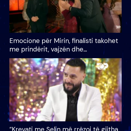
Emocione për Mirin, finalisti takohet
me prindërit, vajzën dhe
bashkëshorten: S’kemi ndonjë letër
divorci apo jo?
“Krevati me Selin më rrëzoi të gjitha