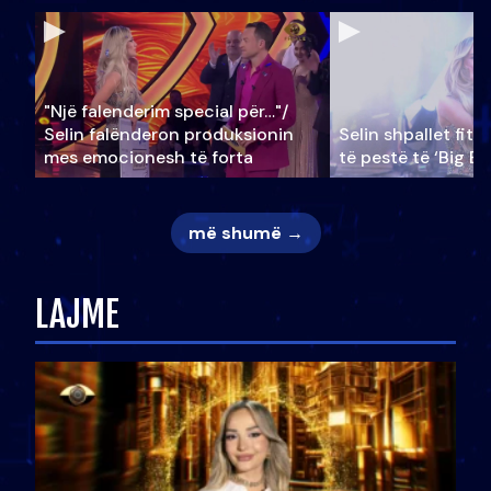
"Një falenderim special për…"/
Selin falënderon produksionin
Selin shpallet fitu
mes emocionesh të forta
të pestë të ‘Big Br
më shumë →
LAJME