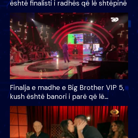
është finalisti i radhës që lë shtëpinë
Finalja e madhe e Big Brother VIP 5,
kush është banori i parë që lë
shtëpinë dhe humb mundësinë për
të fituar çmimin e madh