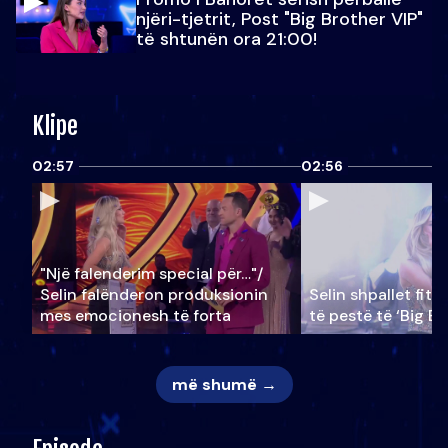
njëri-tjetrit, Post "Big Brother VIP"
të shtunën ora 21:00!
Klipe
02:57
02:56
"Një falenderim special për…"/
Selin falënderon produksionin
Selin shpallet fitu
mes emocionesh të forta
të pestë të ‘Big Br
më shumë →