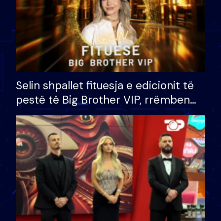
Selin shpallet fituesja e edicionit të
pestë të Big Brother VIP, rrëmben
çmimin e madh prej 100 mijë eurosh