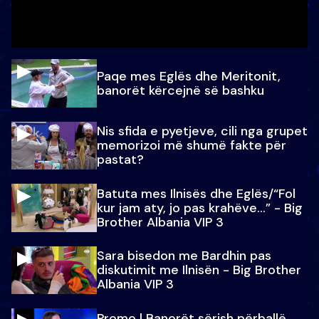
Paqe mes Eglës dhe Meritonit,
banorët kërcejnë së bashku
Nis sfida e pyetjeve, cili nga grupet
memorizoi më shumë fakte për
pastat?
Batuta mes Ilnisës dhe Eglës/“Fol
kur jam aty, jo pas krahëve…” - Big
Brother Albania VIP 3
Sara bisedon me Bardhin pas
diskutimit me Ilnisën - Big Brother
Albania VIP 3
Promo l Banorët sërish përballë