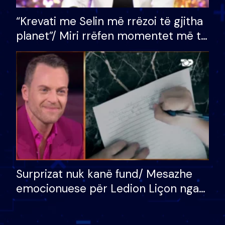
“Krevati me Selin më rrëzoi të gjitha
planet”/ Miri rrëfen momentet më të
bukura në shtëpinë e BB VIP: Do më
mungojë zilja e mëngjesit kur…
Surprizat nuk kanë fund/ Mesazhe
emocionuese për Ledion Liçon nga
nëna dhe fëmijët e tij, moderatori
nuk i mban dot lotët: Nuk meritoj…