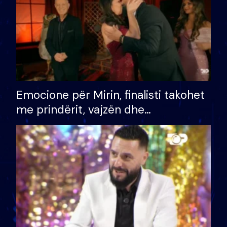
Emocione për Mirin, finalisti takohet
me prindërit, vajzën dhe
bashkëshorten: S’kemi ndonjë letër
divorci apo jo?