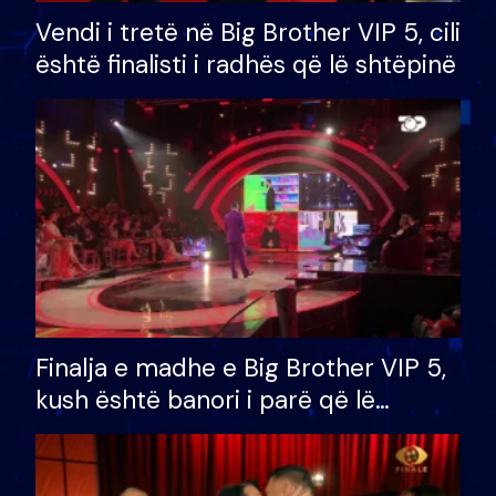
Vendi i tretë në Big Brother VIP 5, cili
është finalisti i radhës që lë shtëpinë
Finalja e madhe e Big Brother VIP 5,
kush është banori i parë që lë
shtëpinë dhe humb mundësinë për
të fituar çmimin e madh