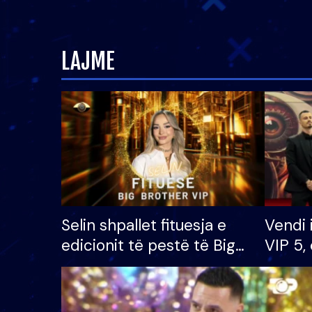
LAJME
Selin shpallet fituesja e
Vendi 
edicionit të pestë të Big
VIP 5, 
Brother VIP, rrëmben
radhës
çmimin e madh prej 100
mijë eurosh