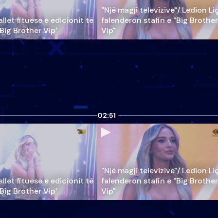
"Një magji televizive"/ Ledion Li
llet fituese e edicionit të
falenderon stafin e "Big Brother
‘Big Brother Vip’
Vip"
02:51
"Një magji televizive"/ Ledion Li
llet fituese e edicionit të
falenderon stafin e "Big Brother
‘Big Brother Vip’
Vip"