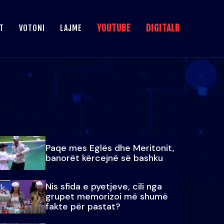
YOUTUBE
DIGITALB
T
VOTONI
LAJME
Paqe mes Eglës dhe Meritonit,
banorët kërcejnë së bashku
Nis sfida e pyetjeve, cili nga
grupet memorizoi më shumë
fakte për pastat?