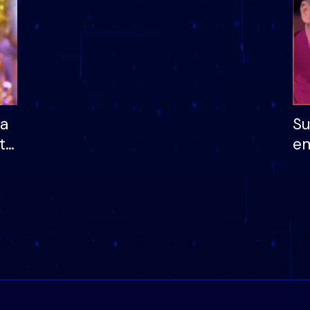
ha
Su
të
em
më
në
nu