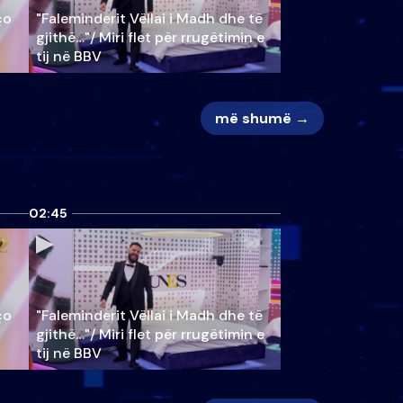
ço
"Faleminderit Vëllai i Madh dhe të
gjithë…"/ Miri flet për rrugëtimin e
tij në BBV
më shumë →
02:45
ço
"Faleminderit Vëllai i Madh dhe të
gjithë…"/ Miri flet për rrugëtimin e
tij në BBV