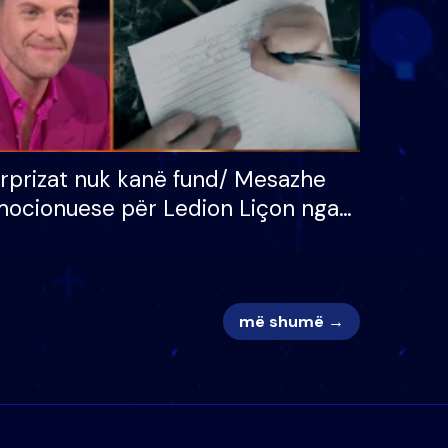
rprizat nuk kanë fund/ Mesazhe
ocionuese për Ledion Liçon nga
na dhe fëmijët e tij, moderatori
k i mban dot lotët: Nuk meritoj…
më shumë →