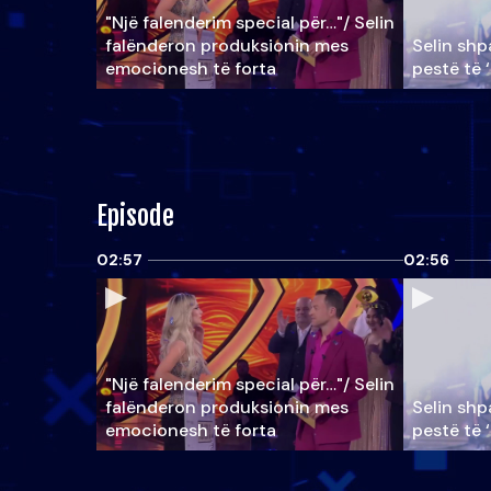
"Një falenderim special për…"/ Selin
falënderon produksionin mes
Selin shpa
emocionesh të forta
pestë të 
Episode
02:57
02:56
"Një falenderim special për…"/ Selin
falënderon produksionin mes
Selin shpa
emocionesh të forta
pestë të 