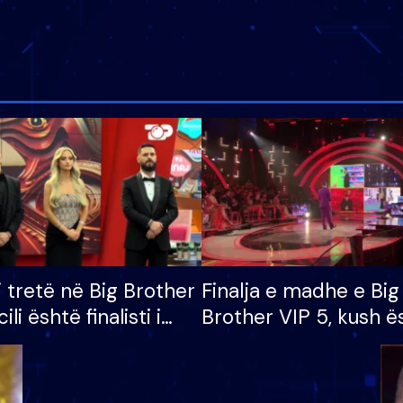
i tretë në Big Brother
Finalja e madhe e Big
cili është finalisti i
Brother VIP 5, kush ë
 që lë shtëpinë
banori i parë që lë sh
dhe humb mundësinë
të fituar çmimin e m