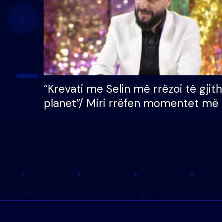
“Krevati me Selin më rrëzoi të gjit
planet”/ Miri rrëfen momentet më 
bukura në shtëpinë e BB VIP: Do 
mungojë zilja e mëngjesit kur…