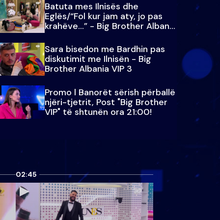
Batuta mes Ilnisës dhe
Eglës/“Fol kur jam aty, jo pas
krahëve…” - Big Brother Albania
VIP 3
Sara bisedon me Bardhin pas
diskutimit me Ilnisën - Big
Brother Albania VIP 3
Promo l Banorët sërish përballë
njëri-tjetrit, Post "Big Brother
VIP" të shtunën ora 21:00!
02:45