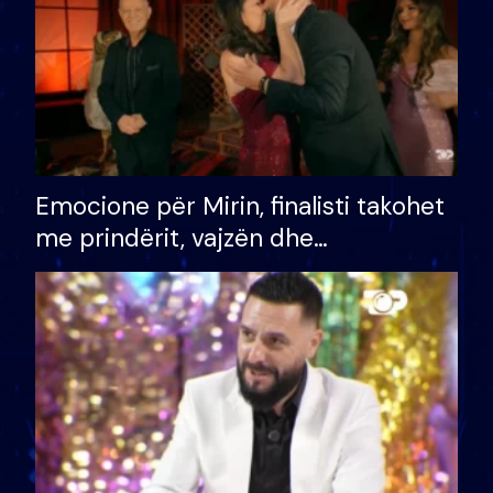
Emocione për Mirin, finalisti takohet
me prindërit, vajzën dhe
bashkëshorten: S’kemi ndonjë letër
divorci apo jo?