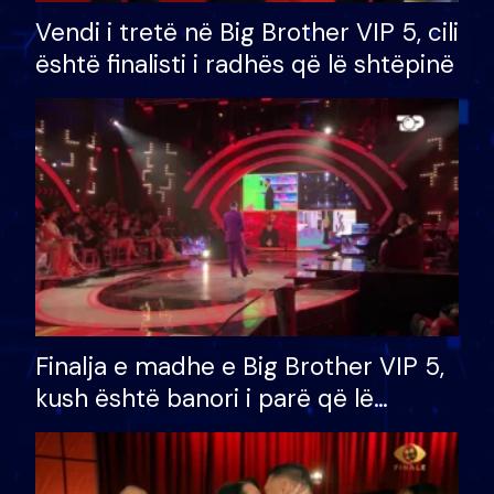
Vendi i tretë në Big Brother VIP 5, cili
është finalisti i radhës që lë shtëpinë
Finalja e madhe e Big Brother VIP 5,
kush është banori i parë që lë
shtëpinë dhe humb mundësinë për
të fituar çmimin e madh