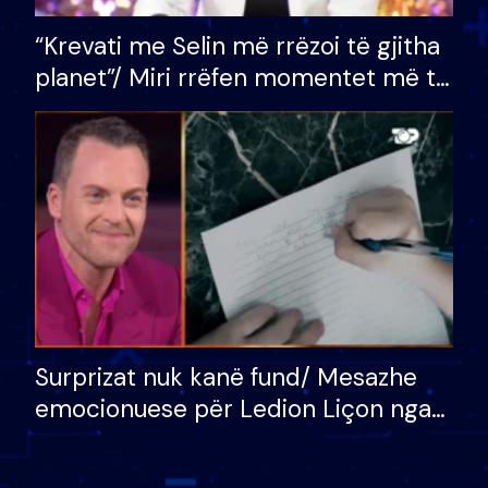
“Krevati me Selin më rrëzoi të gjitha
planet”/ Miri rrëfen momentet më të
bukura në shtëpinë e BB VIP: Do më
mungojë zilja e mëngjesit kur…
Surprizat nuk kanë fund/ Mesazhe
emocionuese për Ledion Liçon nga
nëna dhe fëmijët e tij, moderatori
nuk i mban dot lotët: Nuk meritoj…