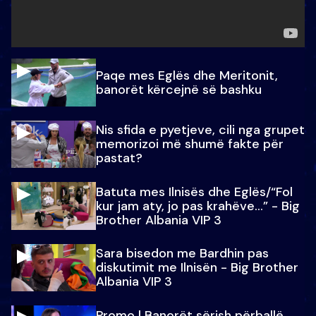
Paqe mes Eglës dhe Meritonit,
banorët kërcejnë së bashku
Nis sfida e pyetjeve, cili nga grupet
memorizoi më shumë fakte për
pastat?
Batuta mes Ilnisës dhe Eglës/“Fol
kur jam aty, jo pas krahëve…” - Big
Brother Albania VIP 3
Sara bisedon me Bardhin pas
diskutimit me Ilnisën - Big Brother
Albania VIP 3
Promo l Banorët sërish përballë