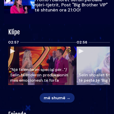
njëri-tjetrit, Post "Big Brother VIP"
të shtunën ora 21:00!
Klipe
02:57
02:56
"Një falenderim special për…"/
Selin falënderon produksionin
Selin shpallet fitu
mes emocionesh të forta
të pestë të ‘Big Br
më shumë →