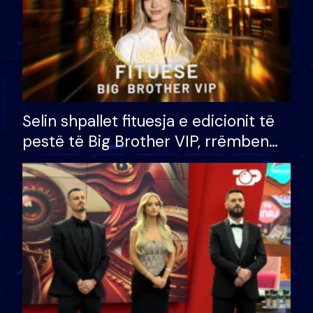
Selin shpallet fituesja e edicionit të
pestë të Big Brother VIP, rrëmben
çmimin e madh prej 100 mijë eurosh