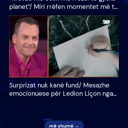
planet”/ Miri rrëfen momentet më të
bukura në shtëpinë e BB VIP: Do më
mungojë zilja e mëngjesit kur…
Surprizat nuk kanë fund/ Mesazhe
emocionuese për Ledion Liçon nga
nëna dhe fëmijët e tij, moderatori
nuk i mban dot lotët: Nuk meritoj…
më shumë →