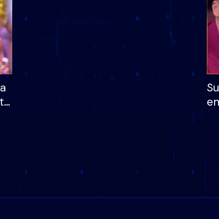
ha
Su
të
em
më
në
nu