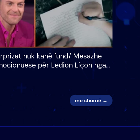
rprizat nuk kanë fund/ Mesazhe
ocionuese për Ledion Liçon nga
na dhe fëmijët e tij, moderatori
k i mban dot lotët: Nuk meritoj…
më shumë →