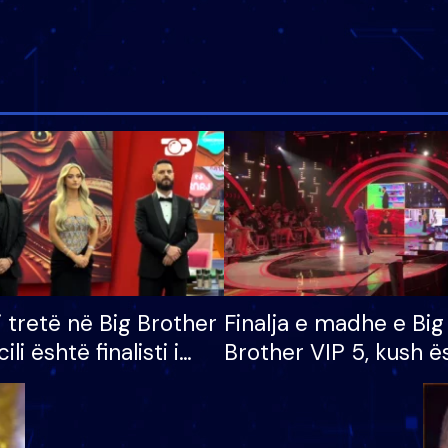
i tretë në Big Brother
Finalja e madhe e Big
cili është finalisti i
Brother VIP 5, kush ë
 që lë shtëpinë
banori i parë që lë sh
dhe humb mundësinë
të fituar çmimin e m