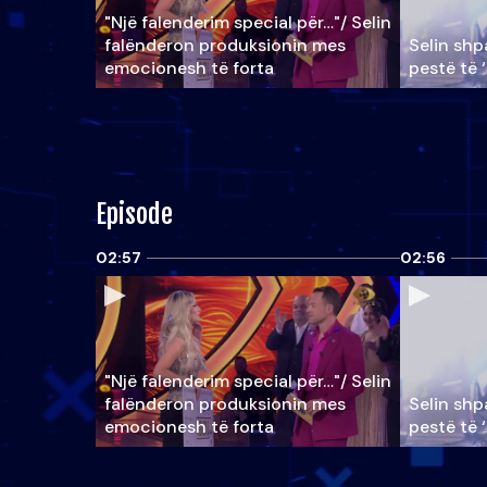
"Një falenderim special për…"/ Selin
falënderon produksionin mes
Selin shpa
emocionesh të forta
pestë të 
Episode
02:57
02:56
"Një falenderim special për…"/ Selin
falënderon produksionin mes
Selin shpa
emocionesh të forta
pestë të 