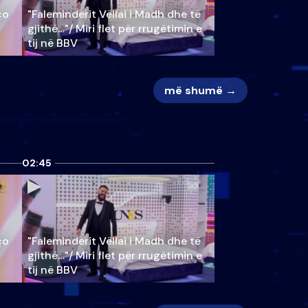
ço
"Faleminderit Vëllai i Madh dhe të
gjithë…"/ Miri flet për rrugëtimin e
tij në BBV
më shumë →
02:45
ço
"Faleminderit Vëllai i Madh dhe të
gjithë…"/ Miri flet për rrugëtimin e
tij në BBV