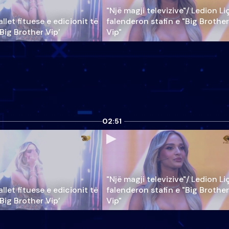
"Një magji televizive"/ Ledion Li
llet fituese e edicionit të
falenderon stafin e "Big Brother
‘Big Brother Vip’
Vip"
02:51
"Një magji televizive"/ Ledion Li
llet fituese e edicionit të
falenderon stafin e "Big Brother
‘Big Brother Vip’
Vip"