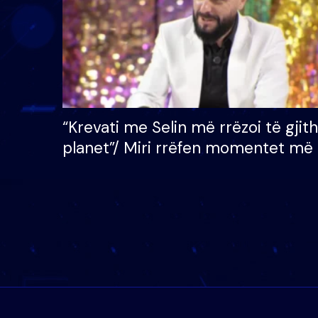
“Krevati me Selin më rrëzoi të gjit
planet”/ Miri rrëfen momentet më 
bukura në shtëpinë e BB VIP: Do 
mungojë zilja e mëngjesit kur…