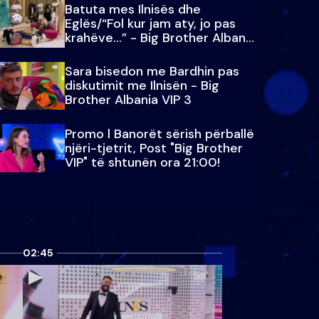
Batuta mes Ilnisës dhe
Eglës/“Fol kur jam aty, jo pas
krahëve…” - Big Brother Albania
VIP 3
Sara bisedon me Bardhin pas
diskutimit me Ilnisën - Big
Brother Albania VIP 3
Promo l Banorët sërish përballë
njëri-tjetrit, Post "Big Brother
VIP" të shtunën ora 21:00!
02:45