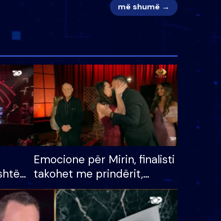
më shumë →
Emocione për Mirin, finalisti
shtë
takohet me prindërit,
tëpinë
vajzën dhe bashkëshorten:
 për
S’kemi ndonjë letër divorci
adh
apo jo?