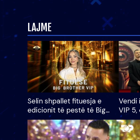
LAJME
Selin shpallet fituesja e
Vendi 
edicionit të pestë të Big
VIP 5, 
Brother VIP, rrëmben
radhës
çmimin e madh prej 100
mijë eurosh