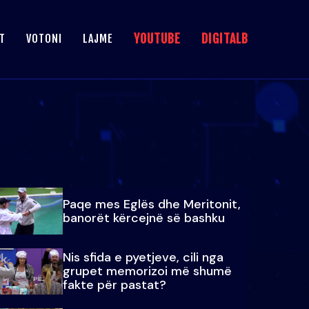
YOUTUBE
DIGITALB
T
VOTONI
LAJME
Paqe mes Eglës dhe Meritonit,
banorët kërcejnë së bashku
Nis sfida e pyetjeve, cili nga
grupet memorizoi më shumë
fakte për pastat?