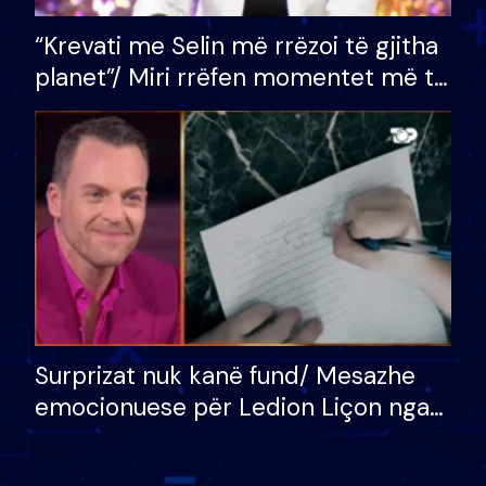
“Krevati me Selin më rrëzoi të gjitha
planet”/ Miri rrëfen momentet më të
bukura në shtëpinë e BB VIP: Do më
mungojë zilja e mëngjesit kur…
Surprizat nuk kanë fund/ Mesazhe
emocionuese për Ledion Liçon nga
nëna dhe fëmijët e tij, moderatori
nuk i mban dot lotët: Nuk meritoj…