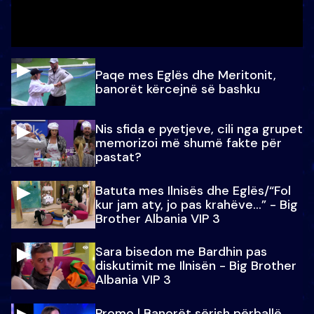
Paqe mes Eglës dhe Meritonit,
banorët kërcejnë së bashku
Nis sfida e pyetjeve, cili nga grupet
memorizoi më shumë fakte për
pastat?
Batuta mes Ilnisës dhe Eglës/“Fol
kur jam aty, jo pas krahëve…” - Big
Brother Albania VIP 3
Sara bisedon me Bardhin pas
diskutimit me Ilnisën - Big Brother
Albania VIP 3
Promo l Banorët sërish përballë