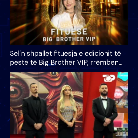
Selin shpallet fituesja e edicionit të
pestë të Big Brother VIP, rrëmben
çmimin e madh prej 100 mijë eurosh