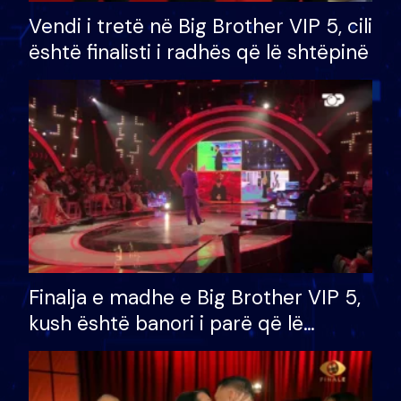
Vendi i tretë në Big Brother VIP 5, cili
është finalisti i radhës që lë shtëpinë
Finalja e madhe e Big Brother VIP 5,
kush është banori i parë që lë
shtëpinë dhe humb mundësinë për
të fituar çmimin e madh