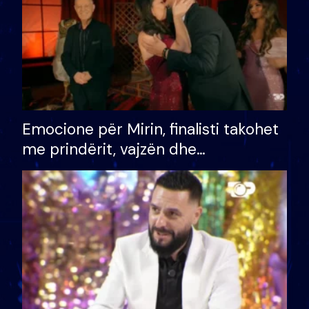
Emocione për Mirin, finalisti takohet
me prindërit, vajzën dhe
bashkëshorten: S’kemi ndonjë letër
divorci apo jo?