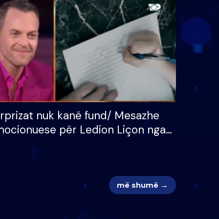
 për
S’kemi ndonjë letër divorci
adh
apo jo?
rprizat nuk kanë fund/ Mesazhe
ocionuese për Ledion Liçon nga
na dhe fëmijët e tij, moderatori
k i mban dot lotët: Nuk meritoj…
më shumë →