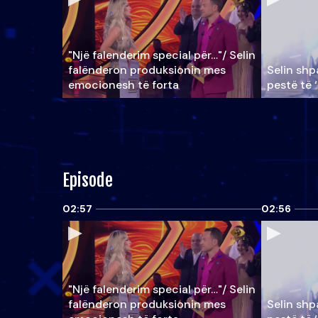
"Një falenderim special për…"/ Selin
falënderon produksionin mes
Selin shpa
emocionesh të forta
pestë të 
Episode
02:57
02:56
"Një falenderim special për…"/ Selin
falënderon produksionin mes
Selin shpa