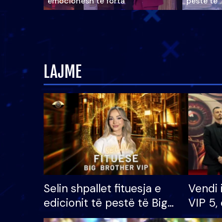
emocionesh të forta
pestë të 
LAJME
Selin shpallet fituesja e
Vendi 
edicionit të pestë të Big
VIP 5, 
Brother VIP, rrëmben
radhës