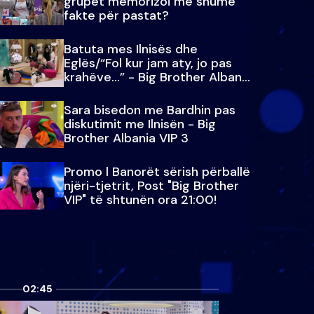
grupet memorizoi më shumë
fakte për pastat?
Batuta mes Ilnisës dhe
Eglës/“Fol kur jam aty, jo pas
krahëve…” - Big Brother Albania
VIP 3
Sara bisedon me Bardhin pas
diskutimit me Ilnisën - Big
Brother Albania VIP 3
Promo l Banorët sërish përballë
njëri-tjetrit, Post "Big Brother
VIP" të shtunën ora 21:00!
02:45