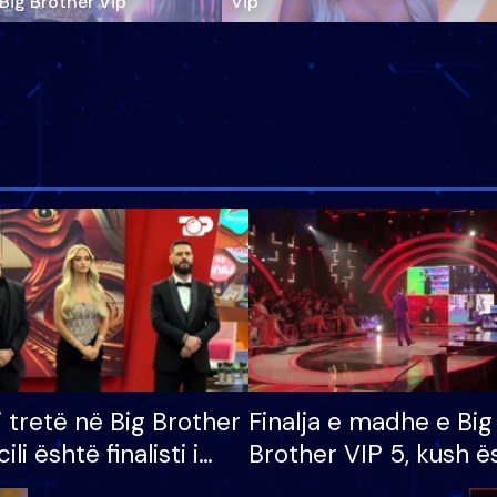
‘Big Brother Vip’
Vip"
i tretë në Big Brother
Finalja e madhe e Big
cili është finalisti i
Brother VIP 5, kush ë
 që lë shtëpinë
banori i parë që lë sh