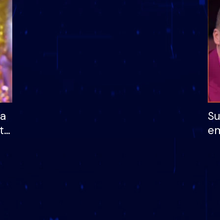
dhe humb mundësinë
të fituar çmimin e m
ha
Su
të
em
më
në
nu