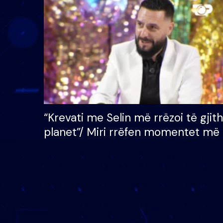
çmimin e madh prej 100
mijë eurosh
“Krevati me Selin më rrëzoi të gjit
planet”/ Miri rrëfen momentet më 
bukura në shtëpinë e BB VIP: Do 
mungojë zilja e mëngjesit kur…