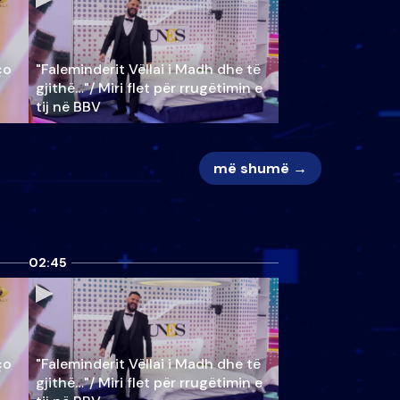
ço
"Faleminderit Vëllai i Madh dhe të
gjithë…"/ Miri flet për rrugëtimin e
tij në BBV
më shumë →
02:45
ço
"Faleminderit Vëllai i Madh dhe të
gjithë…"/ Miri flet për rrugëtimin e