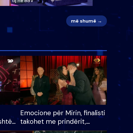
tij në BBV
më shumë →
Emocione për Mirin, finalisti
shtë
takohet me prindërit,
tëpinë
vajzën dhe bashkëshorten: