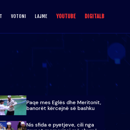
YOUTUBE
DIGITALB
T
VOTONI
LAJME
Paqe mes Eglës dhe Meritonit,
banorët kërcejnë së bashku
Nis sfida e pyetjeve, cili nga