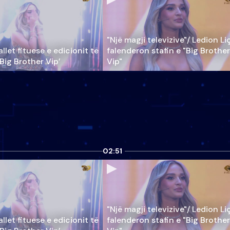
"Një magji televizive"/ Ledion Li
llet fituese e edicionit të
falenderon stafin e "Big Brother
‘Big Brother Vip’
Vip"
02:51
"Një magji televizive"/ Ledion Li
llet fituese e edicionit të
falenderon stafin e "Big Brother