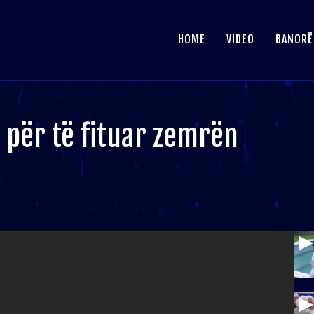
HOME
VIDEO
BANORË
n për të fituar zemrën