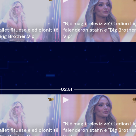
"Një magji televizive"/ Ledion Li
llet fituese e edicionit të
falenderon stafin e "Big Brother
‘Big Brother Vip’
Vip"
02:51
"Një magji televizive"/ Ledion Li
llet fituese e edicionit të
falenderon stafin e "Big Brother