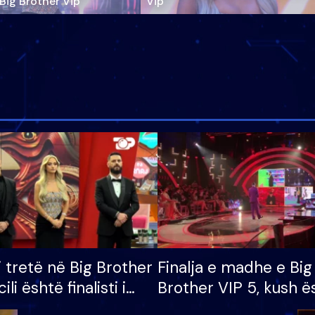
‘Big Brother Vip’
Vip"
i tretë në Big Brother
Finalja e madhe e Big
cili është finalisti i
Brother VIP 5, kush ë
 që lë shtëpinë
banori i parë që lë sh