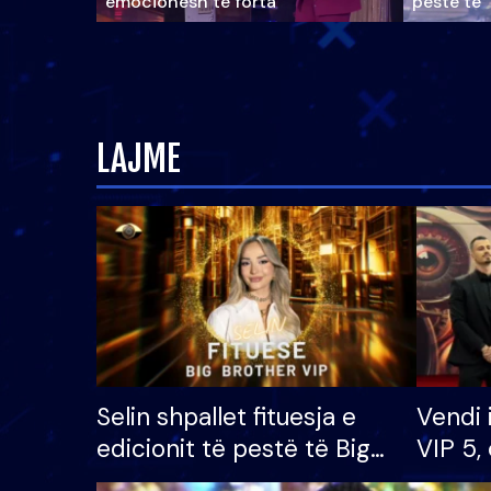
emocionesh të forta
pestë të 
LAJME
Selin shpallet fituesja e
Vendi 
edicionit të pestë të Big
VIP 5, 
Brother VIP, rrëmben
radhës