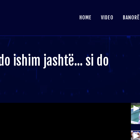
HOME
VIDEO
BANORË
do ishim jashtë... si do