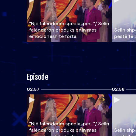
"Një falenderim special për…"/ Selin
falënderon produksionin mes
Selin shpa
emocionesh të forta
pestë të 
Episode
02:57
02:56
"Një falenderim special për…"/ Selin
falënderon produksionin mes
Selin shpa