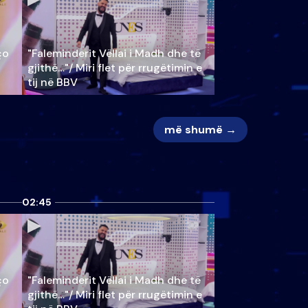
ço
"Faleminderit Vëllai i Madh dhe të
gjithë…"/ Miri flet për rrugëtimin e
tij në BBV
më shumë →
02:45
ço
"Faleminderit Vëllai i Madh dhe të
gjithë…"/ Miri flet për rrugëtimin e