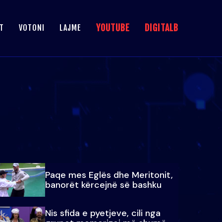
YOUTUBE
DIGITALB
T
VOTONI
LAJME
Paqe mes Eglës dhe Meritonit,
banorët kërcejnë së bashku
Nis sfida e pyetjeve, cili nga