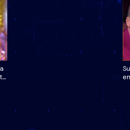
dhe humb mundësinë
të fituar çmimin e m
ha
Su
të
em
më
në
nu