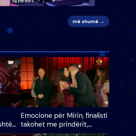
tij në BBV
më shumë →
Emocione për Mirin, finalisti
shtë
takohet me prindërit,
tëpinë
vajzën dhe bashkëshorten: