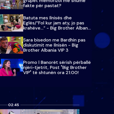
grupet memorizoi më shumë
fakte për pastat?
Batuta mes Ilnisës dhe
Eglës/“Fol kur jam aty, jo pas
krahëve…” - Big Brother Albania
VIP 3
Sara bisedon me Bardhin pas
diskutimit me Ilnisën - Big
Brother Albania VIP 3
Promo l Banorët sërish përballë
njëri-tjetrit, Post "Big Brother
VIP" të shtunën ora 21:00!
02:45