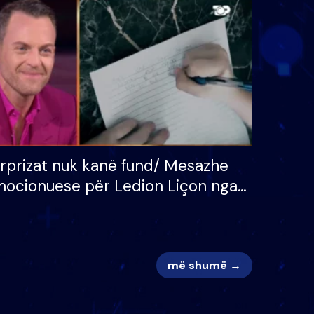
 për
S’kemi ndonjë letër divorci
adh
apo jo?
rprizat nuk kanë fund/ Mesazhe
ocionuese për Ledion Liçon nga
na dhe fëmijët e tij, moderatori
k i mban dot lotët: Nuk meritoj…
më shumë →