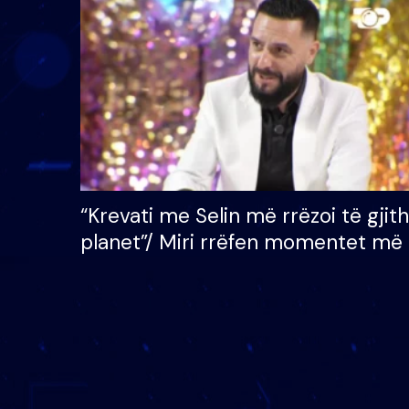
çmimin e madh prej 100
mijë eurosh
“Krevati me Selin më rrëzoi të gjit
planet”/ Miri rrëfen momentet më 
bukura në shtëpinë e BB VIP: Do 
mungojë zilja e mëngjesit kur…