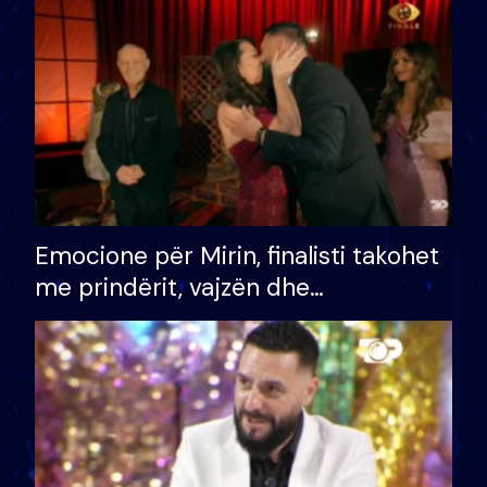
të fituar çmimin e madh
Emocione për Mirin, finalisti takohet
me prindërit, vajzën dhe
bashkëshorten: S’kemi ndonjë letër
divorci apo jo?