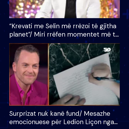
“Krevati me Selin më rrëzoi të gjitha
planet”/ Miri rrëfen momentet më të
bukura në shtëpinë e BB VIP: Do më
mungojë zilja e mëngjesit kur…
Surprizat nuk kanë fund/ Mesazhe
emocionuese për Ledion Liçon nga