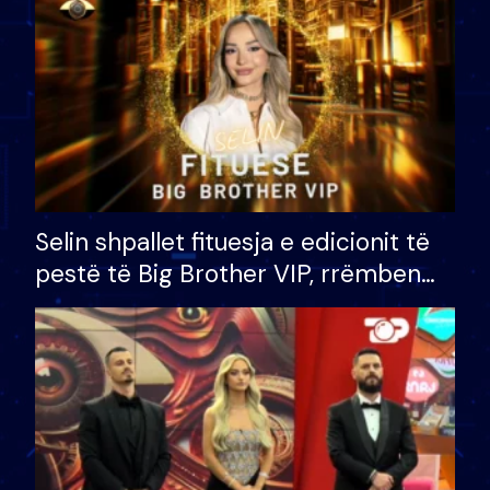
Selin shpallet fituesja e edicionit të
pestë të Big Brother VIP, rrëmben
çmimin e madh prej 100 mijë eurosh