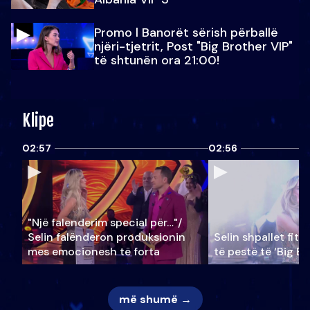
Promo l Banorët sërish përballë
njëri-tjetrit, Post "Big Brother VIP"
të shtunën ora 21:00!
Klipe
02:57
02:56
"Një falenderim special për…"/
Selin falënderon produksionin
Selin shpallet fitu
mes emocionesh të forta
të pestë të ‘Big Br
më shumë →