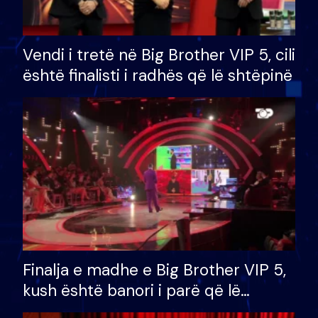
Vendi i tretë në Big Brother VIP 5, cili
është finalisti i radhës që lë shtëpinë
Finalja e madhe e Big Brother VIP 5,
kush është banori i parë që lë
shtëpinë dhe humb mundësinë për