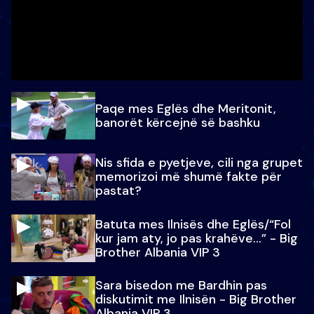
Paqe mes Eglës dhe Meritonit,
banorët kërcejnë së bashku
Nis sfida e pyetjeve, cili nga grupet
memorizoi më shumë fakte për
pastat?
Batuta mes Ilnisës dhe Eglës/“Fol
kur jam aty, jo pas krahëve…” - Big
Brother Albania VIP 3
Sara bisedon me Bardhin pas
diskutimit me Ilnisën - Big Brother
Albania VIP 3