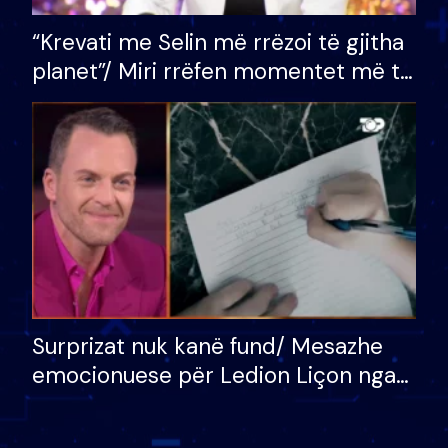
“Krevati me Selin më rrëzoi të gjitha
planet”/ Miri rrëfen momentet më të
bukura në shtëpinë e BB VIP: Do më
mungojë zilja e mëngjesit kur…
Surprizat nuk kanë fund/ Mesazhe
emocionuese për Ledion Liçon nga
nëna dhe fëmijët e tij, moderatori
nuk i mban dot lotët: Nuk meritoj…