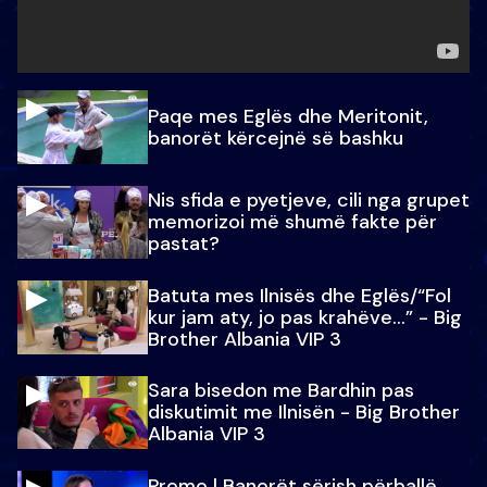
Paqe mes Eglës dhe Meritonit,
banorët kërcejnë së bashku
Nis sfida e pyetjeve, cili nga grupet
memorizoi më shumë fakte për
pastat?
Batuta mes Ilnisës dhe Eglës/“Fol
kur jam aty, jo pas krahëve…” - Big
Brother Albania VIP 3
Sara bisedon me Bardhin pas
diskutimit me Ilnisën - Big Brother
Albania VIP 3
Promo l Banorët sërish përballë