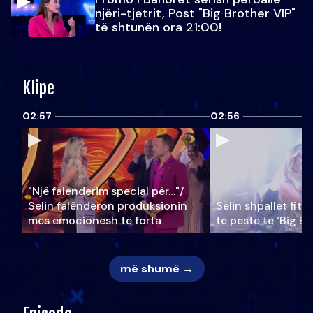
njëri-tjetrit, Post "Big Brother VIP"
të shtunën ora 21:00!
Klipe
02:57
02:56
"Një falenderim special për…"/
Selin falënderon produksionin
Selin shpallet fitu
mes emocionesh të forta
të pestë të ‘Big Br
më shumë →