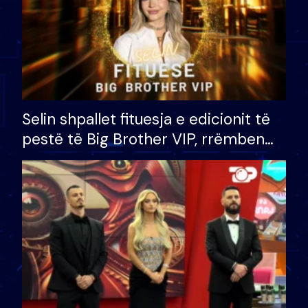
Selin shpallet fituesja e edicionit të
pestë të Big Brother VIP, rrëmben
çmimin e madh prej 100 mijë eurosh