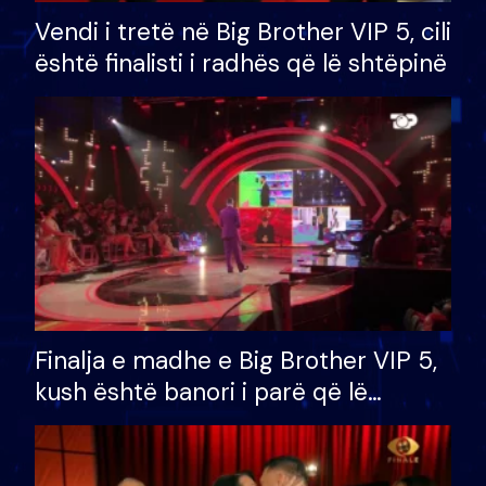
Vendi i tretë në Big Brother VIP 5, cili
është finalisti i radhës që lë shtëpinë
Finalja e madhe e Big Brother VIP 5,
kush është banori i parë që lë
shtëpinë dhe humb mundësinë për
të fituar çmimin e madh