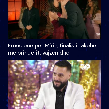
Emocione për Mirin, finalisti takohet
me prindërit, vajzën dhe
bashkëshorten: S’kemi ndonjë letër
divorci apo jo?