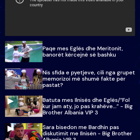
Paqe mes Eglës dhe Meritonit,
banorët kërcejnë së bashku
Nis sfida e pyetjeve, cili nga grupet
memorizoi më shumë fakte për
pastat?
Batuta mes Ilnisës dhe Eglës/“Fol
kur jam aty, jo pas krahëve…” - Big
Brother Albania VIP 3
Sara bisedon me Bardhin pas
diskutimit me Ilnisën - Big Brother
Albania VIP 3