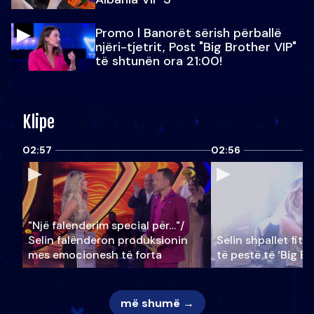
Promo l Banorët sërish përballë
njëri-tjetrit, Post "Big Brother VIP"
të shtunën ora 21:00!
Klipe
02:57
02:56
"Një falenderim special për…"/
Selin falënderon produksionin
Selin shpallet fitu
mes emocionesh të forta
të pestë të ‘Big Br
më shumë →