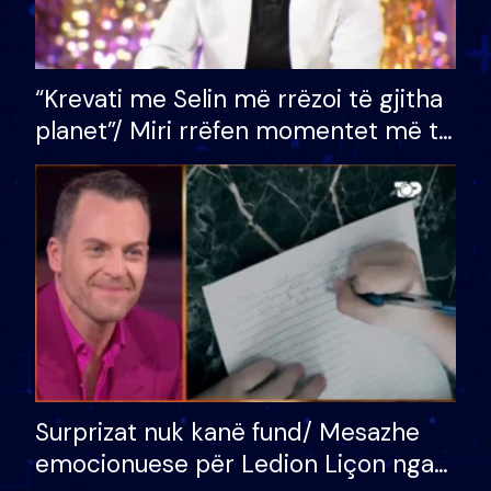
“Krevati me Selin më rrëzoi të gjitha
planet”/ Miri rrëfen momentet më të
bukura në shtëpinë e BB VIP: Do më
mungojë zilja e mëngjesit kur…
Surprizat nuk kanë fund/ Mesazhe
emocionuese për Ledion Liçon nga