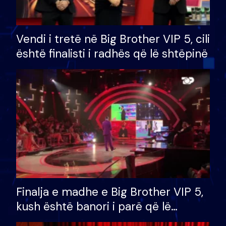
Vendi i tretë në Big Brother VIP 5, cili
është finalisti i radhës që lë shtëpinë
Finalja e madhe e Big Brother VIP 5,
kush është banori i parë që lë
shtëpinë dhe humb mundësinë për