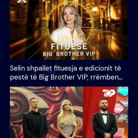
Selin shpallet fituesja e edicionit të
pestë të Big Brother VIP, rrëmben
çmimin e madh prej 100 mijë eurosh