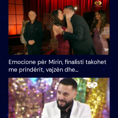
të fituar çmimin e madh
Emocione për Mirin, finalisti takohet
me prindërit, vajzën dhe
bashkëshorten: S’kemi ndonjë letër
divorci apo jo?