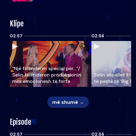
Klipe
02:57
02:56
"Një falenderim special për…"/
Selin falënderon produksionin
Selin shpallet fitu
mes emocionesh të forta
të pestë të ‘Big Br
më shumë →
Episode
02:57
02:56