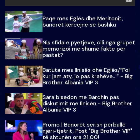
Paqe mes Eglës dhe Meritonit,
banorët kërcejnë së bashku
Nis sfida e pyetjeve, cili nga grupet
memorizoi më shumë fakte për
pastat?
Batuta mes Ilnisës dhe Eglës/“Fol
kur jam aty, jo pas krahëve…” - Big
Brother Albania VIP 3
Sara bisedon me Bardhin pas
diskutimit me Ilnisën - Big Brother
Albania VIP 3
Promo l Banorët sërish përballë
njëri-tjetrit, Post "Big Brother VIP"
të shtunën ora 21:00!