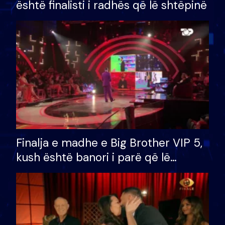
është finalisti i radhës që lë shtëpinë
Finalja e madhe e Big Brother VIP 5,
kush është banori i parë që lë
shtëpinë dhe humb mundësinë për
të fituar çmimin e madh