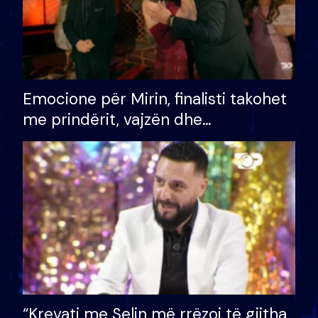
Emocione për Mirin, finalisti takohet
me prindërit, vajzën dhe
bashkëshorten: S’kemi ndonjë letër
divorci apo jo?
“Krevati me Selin më rrëzoi të gjitha