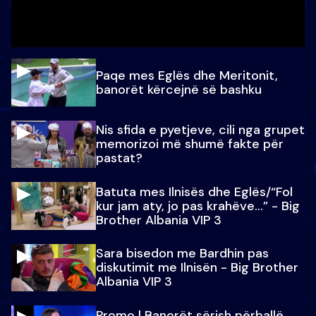
Paqe mes Eglës dhe Meritonit,
banorët kërcejnë së bashku
Nis sfida e pyetjeve, cili nga grupet
memorizoi më shumë fakte për
pastat?
Batuta mes Ilnisës dhe Eglës/“Fol
kur jam aty, jo pas krahëve…” - Big
Brother Albania VIP 3
Sara bisedon me Bardhin pas
diskutimit me Ilnisën - Big Brother
Albania VIP 3
Promo l Banorët sërish përballë