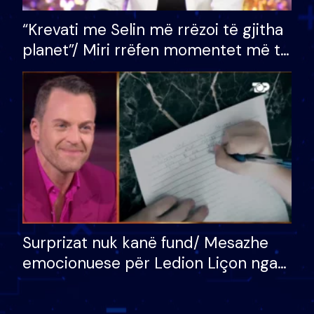
“Krevati me Selin më rrëzoi të gjitha
planet”/ Miri rrëfen momentet më të
bukura në shtëpinë e BB VIP: Do më
mungojë zilja e mëngjesit kur…
Surprizat nuk kanë fund/ Mesazhe
emocionuese për Ledion Liçon nga
nëna dhe fëmijët e tij, moderatori
nuk i mban dot lotët: Nuk meritoj…