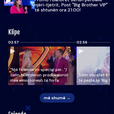
njëri-tjetrit, Post "Big Brother VIP"
të shtunën ora 21:00!
Klipe
02:57
02:56
"Një falenderim special për…"/
Selin falënderon produksionin
Selin shpallet fitu
mes emocionesh të forta
të pestë të ‘Big Br
më shumë →