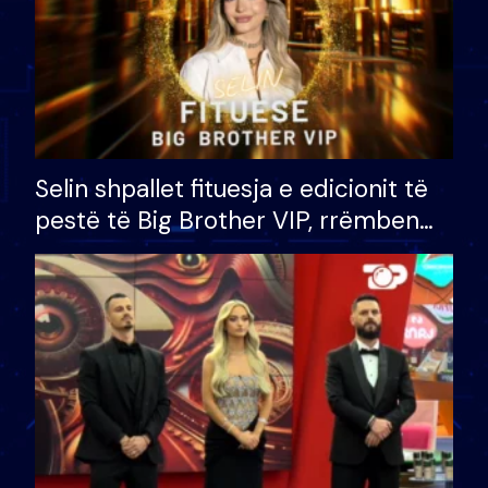
Selin shpallet fituesja e edicionit të
pestë të Big Brother VIP, rrëmben
çmimin e madh prej 100 mijë eurosh