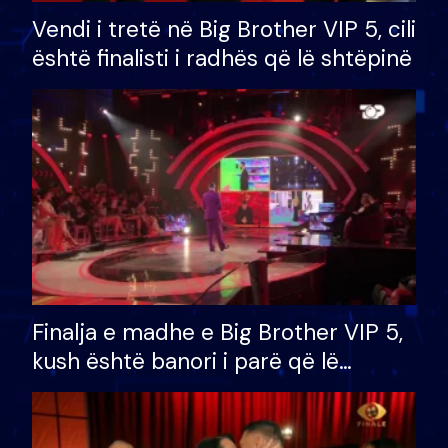
Vendi i tretë në Big Brother VIP 5, cili
është finalisti i radhës që lë shtëpinë
Finalja e madhe e Big Brother VIP 5,
kush është banori i parë që lë
shtëpinë dhe humb mundësinë për
të fituar çmimin e madh