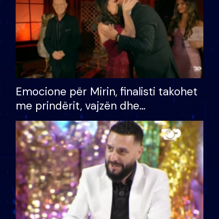
Emocione për Mirin, finalisti takohet
me prindërit, vajzën dhe
bashkëshorten: S’kemi ndonjë letër
divorci apo jo?