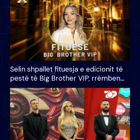
Selin shpallet fituesja e edicionit të
pestë të Big Brother VIP, rrëmben
çmimin e madh prej 100 mijë eurosh