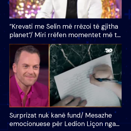
“Krevati me Selin më rrëzoi të gjitha
planet”/ Miri rrëfen momentet më të
bukura në shtëpinë e BB VIP: Do më
mungojë zilja e mëngjesit kur…
Surprizat nuk kanë fund/ Mesazhe
emocionuese për Ledion Liçon nga