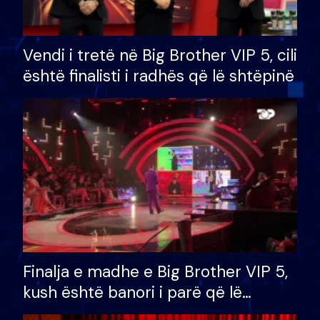
Vendi i tretë në Big Brother VIP 5, cili
është finalisti i radhës që lë shtëpinë
Finalja e madhe e Big Brother VIP 5,
kush është banori i parë që lë
shtëpinë dhe humb mundësinë për