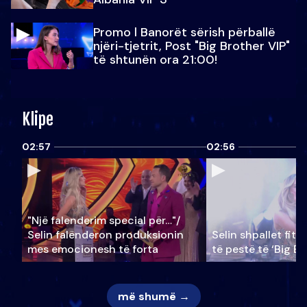
Promo l Banorët sërish përballë
njëri-tjetrit, Post "Big Brother VIP"
të shtunën ora 21:00!
Klipe
02:57
02:56
"Një falenderim special për…"/
Selin falënderon produksionin
Selin shpallet fitu
mes emocionesh të forta
të pestë të ‘Big Br
më shumë →