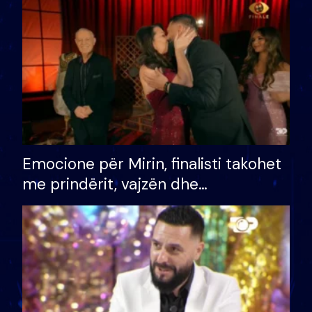
të fituar çmimin e madh
Emocione për Mirin, finalisti takohet
me prindërit, vajzën dhe
bashkëshorten: S’kemi ndonjë letër
divorci apo jo?