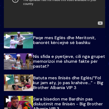
Paqe mes Eglës dhe Meritonit,
banorët kërcejnë së bashku
Nis sfida e pyetjeve, cili nga grupet
memorizoi më shumë fakte për
pastat?
Batuta mes Ilnisës dhe Eglës/“Fol
kur jam aty, jo pas krahëve…” - Big
Brother Albania VIP 3
Sara bisedon me Bardhin pas
diskutimit me Ilnisën - Big Brother
Albania VIP 3