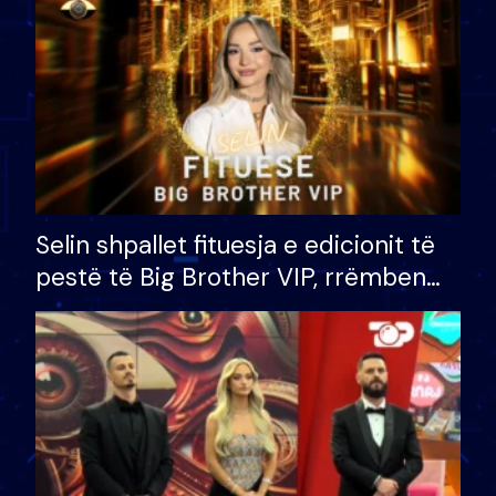
Selin shpallet fituesja e edicionit të
pestë të Big Brother VIP, rrëmben
çmimin e madh prej 100 mijë eurosh