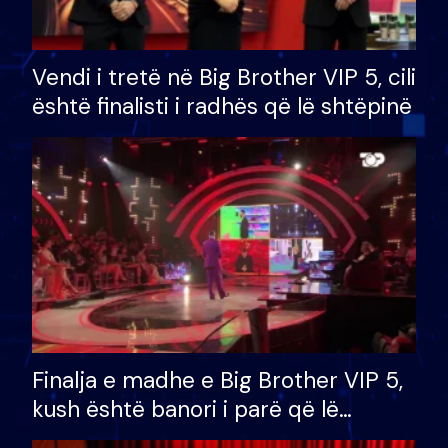
Vendi i tretë në Big Brother VIP 5, cili
është finalisti i radhës që lë shtëpinë
Finalja e madhe e Big Brother VIP 5,
kush është banori i parë që lë
shtëpinë dhe humb mundësinë për