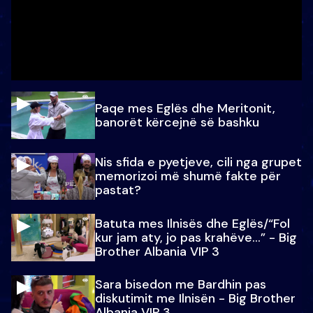
Paqe mes Eglës dhe Meritonit,
banorët kërcejnë së bashku
Nis sfida e pyetjeve, cili nga grupet
memorizoi më shumë fakte për
pastat?
Batuta mes Ilnisës dhe Eglës/“Fol
kur jam aty, jo pas krahëve…” - Big
Brother Albania VIP 3
Sara bisedon me Bardhin pas
diskutimit me Ilnisën - Big Brother
Albania VIP 3