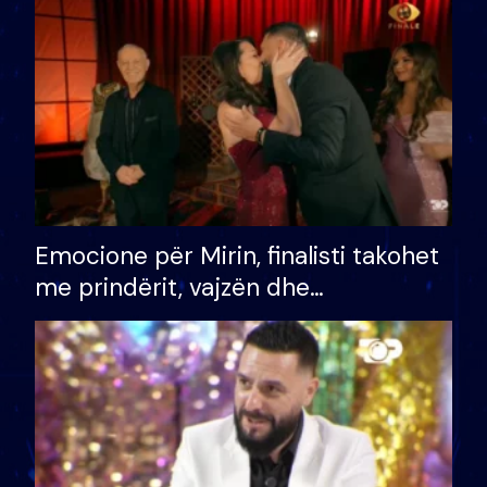
të fituar çmimin e madh
Emocione për Mirin, finalisti takohet
me prindërit, vajzën dhe
bashkëshorten: S’kemi ndonjë letër
divorci apo jo?