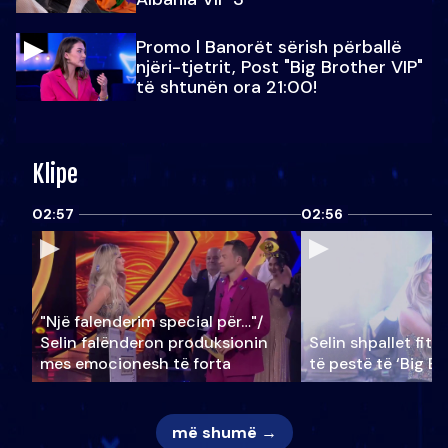
Promo l Banorët sërish përballë
njëri-tjetrit, Post "Big Brother VIP"
të shtunën ora 21:00!
Klipe
02:57
02:56
"Një falenderim special për…"/
Selin falënderon produksionin
Selin shpallet fitu
mes emocionesh të forta
të pestë të ‘Big Br
më shumë →