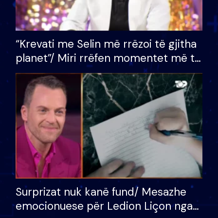
“Krevati me Selin më rrëzoi të gjitha
planet”/ Miri rrëfen momentet më të
bukura në shtëpinë e BB VIP: Do më
mungojë zilja e mëngjesit kur…
Surprizat nuk kanë fund/ Mesazhe
emocionuese për Ledion Liçon nga