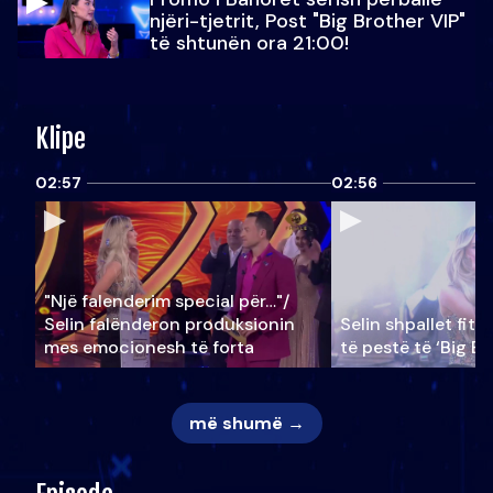
njëri-tjetrit, Post "Big Brother VIP"
të shtunën ora 21:00!
Klipe
02:57
02:56
"Një falenderim special për…"/
Selin falënderon produksionin
Selin shpallet fitu
mes emocionesh të forta
të pestë të ‘Big Br
më shumë →