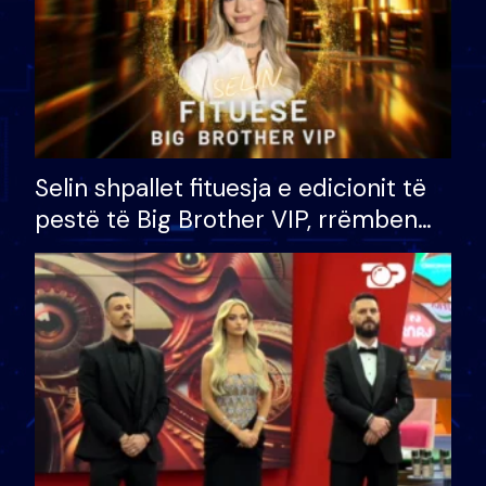
Selin shpallet fituesja e edicionit të
pestë të Big Brother VIP, rrëmben
çmimin e madh prej 100 mijë eurosh