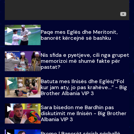
Paqe mes Eglës dhe Meritonit,
banorët kërcejnë së bashku
Nis sfida e pyetjeve, cili nga grupet
memorizoi më shumë fakte për
pastat?
Batuta mes Ilnisës dhe Eglës/“Fol
kur jam aty, jo pas krahëve…” - Big
Brother Albania VIP 3
Sara bisedon me Bardhin pas
diskutimit me Ilnisën - Big Brother
Albania VIP 3
Promo l Banorët sërish përballë