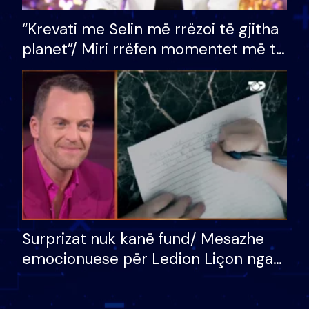
“Krevati me Selin më rrëzoi të gjitha
planet”/ Miri rrëfen momentet më të
bukura në shtëpinë e BB VIP: Do më
mungojë zilja e mëngjesit kur…
Surprizat nuk kanë fund/ Mesazhe
emocionuese për Ledion Liçon nga
nëna dhe fëmijët e tij, moderatori
nuk i mban dot lotët: Nuk meritoj…