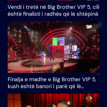
Vendi i tretë në Big Brother VIP 5, cili
është finalisti i radhës që lë shtëpinë
Finalja e madhe e Big Brother VIP 5,
kush është banori i parë që lë
shtëpinë dhe humb mundësinë për
të fituar çmimin e madh