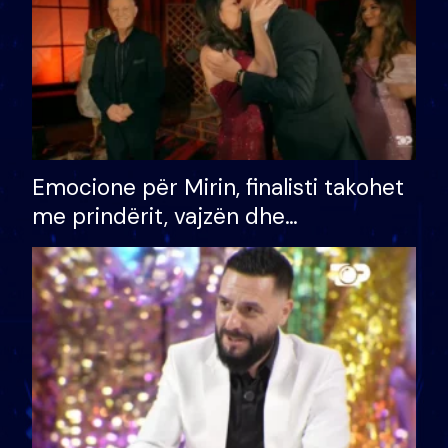
Emocione për Mirin, finalisti takohet
me prindërit, vajzën dhe
bashkëshorten: S’kemi ndonjë letër
divorci apo jo?