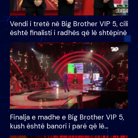
Vendi i tretë në Big Brother VIP 5, cili
është finalisti i radhës që lë shtëpinë
Finalja e madhe e Big Brother VIP 5,
kush është banori i parë që lë
shtëpinë dhe humb mundësinë për