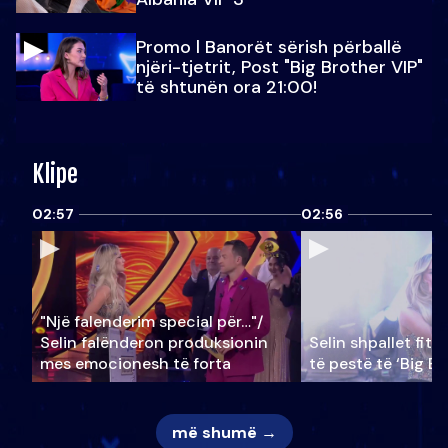
Promo l Banorët sërish përballë
njëri-tjetrit, Post "Big Brother VIP"
të shtunën ora 21:00!
Klipe
02:57
02:56
"Një falenderim special për…"/
Selin falënderon produksionin
Selin shpallet fitu
mes emocionesh të forta
të pestë të ‘Big Br
më shumë →