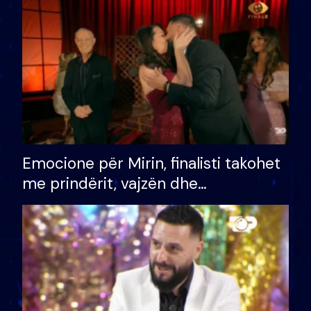
të fituar çmimin e madh
Emocione për Mirin, finalisti takohet
me prindërit, vajzën dhe
bashkëshorten: S’kemi ndonjë letër
divorci apo jo?