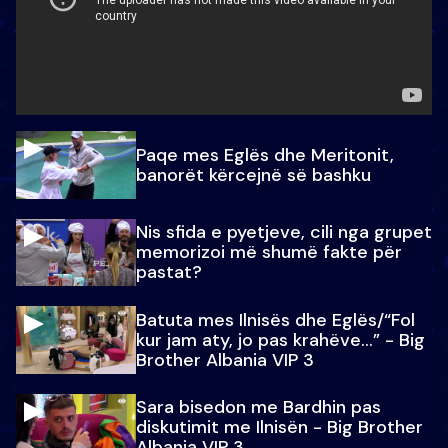
Paqe mes Eglës dhe Meritonit,
banorët kërcejnë së bashku
Nis sfida e pyetjeve, cili nga grupet
memorizoi më shumë fakte për
pastat?
Batuta mes Ilnisës dhe Eglës/“Fol
kur jam aty, jo pas krahëve…” - Big
Brother Albania VIP 3
Sara bisedon me Bardhin pas
diskutimit me Ilnisën - Big Brother
Albania VIP 3