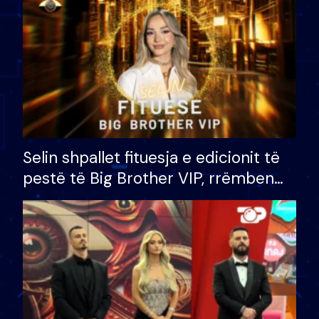
Selin shpallet fituesja e edicionit të
pestë të Big Brother VIP, rrëmben
çmimin e madh prej 100 mijë eurosh