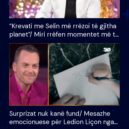
“Krevati me Selin më rrëzoi të gjitha
planet”/ Miri rrëfen momentet më të
bukura në shtëpinë e BB VIP: Do më
mungojë zilja e mëngjesit kur…
Surprizat nuk kanë fund/ Mesazhe
emocionuese për Ledion Liçon nga