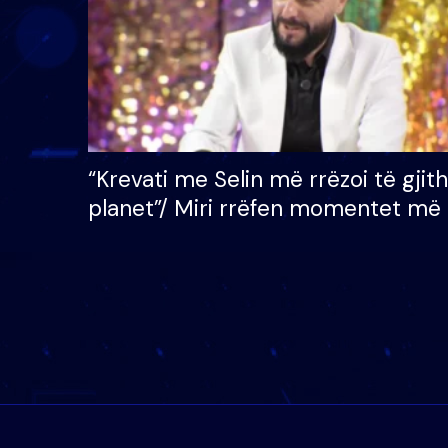
“Krevati me Selin më rrëzoi të gjit
planet”/ Miri rrëfen momentet më 
bukura në shtëpinë e BB VIP: Do 
mungojë zilja e mëngjesit kur…