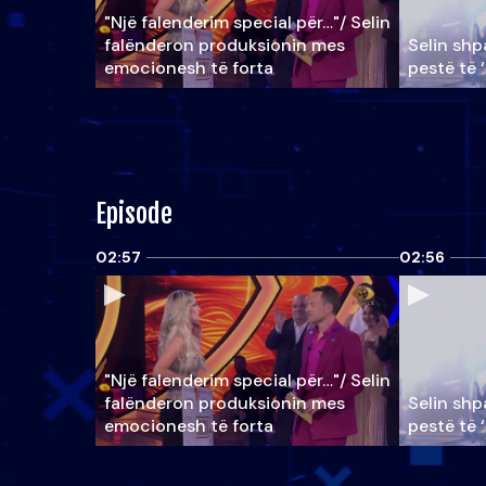
"Një falenderim special për…"/ Selin
falënderon produksionin mes
Selin shpa
emocionesh të forta
pestë të 
Episode
02:57
02:56
"Një falenderim special për…"/ Selin
falënderon produksionin mes
Selin shpa
emocionesh të forta
pestë të 