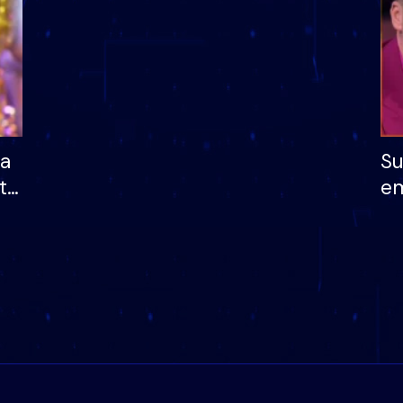
ha
Su
të
em
më
në
nu