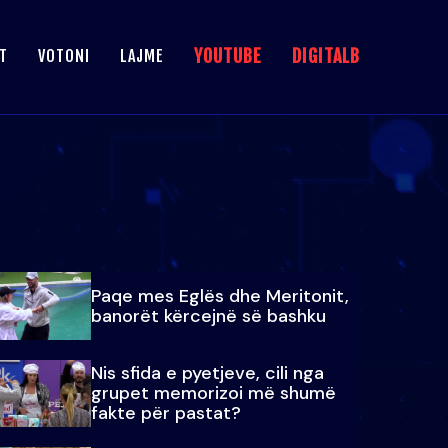
YOUTUBE
DIGITALB
T
VOTONI
LAJME
Paqe mes Eglës dhe Meritonit,
banorët kërcejnë së bashku
Nis sfida e pyetjeve, cili nga
grupet memorizoi më shumë
fakte për pastat?