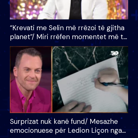
“Krevati me Selin më rrëzoi të gjitha
planet”/ Miri rrëfen momentet më të
bukura në shtëpinë e BB VIP: Do më
mungojë zilja e mëngjesit kur…
Surprizat nuk kanë fund/ Mesazhe
emocionuese për Ledion Liçon nga