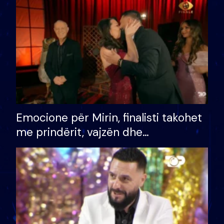
të fituar çmimin e madh
Emocione për Mirin, finalisti takohet
me prindërit, vajzën dhe
bashkëshorten: S’kemi ndonjë letër
divorci apo jo?