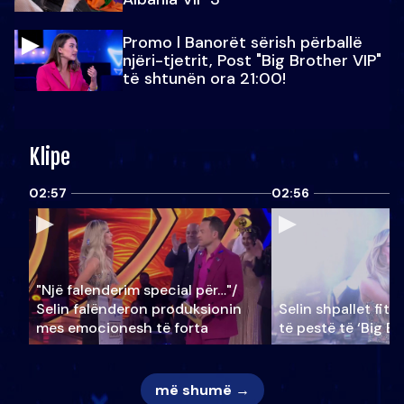
Promo l Banorët sërish përballë
njëri-tjetrit, Post "Big Brother VIP"
të shtunën ora 21:00!
Klipe
02:57
02:56
"Një falenderim special për…"/
Selin falënderon produksionin
Selin shpallet fitu
mes emocionesh të forta
të pestë të ‘Big Br
më shumë →