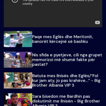
Paqe mes Eglës dhe Meritonit,
banorët kërcejnë së bashku
Nis sfida e pyetjeve, cili nga grupet
memorizoi më shumë fakte për
pastat?
Batuta mes Ilnisës dhe Eglës/“Fol
kur jam aty, jo pas krahëve…” - Big
Brother Albania VIP 3
Sara bisedon me Bardhin pas
diskutimit me Ilnisën - Big Brother
Albania VIP 3