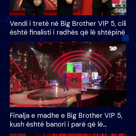
Vendi i tretë në Big Brother VIP 5, cili
është finalisti i radhës që lë shtëpinë
Finalja e madhe e Big Brother VIP 5,
kush është banori i parë që lë
shtëpinë dhe humb mundësinë për