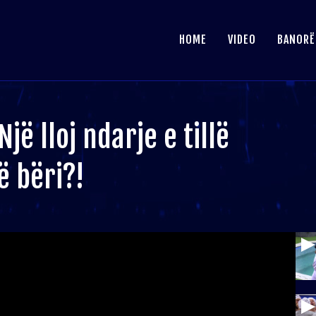
HOME
VIDEO
BANORË
Një lloj ndarje e tillë
ë bëri?!