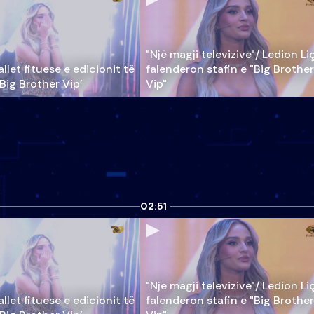
"Një magji televizive"/ Ledion Li
llet fituese e edicionit të
falenderon stafin e "Big Brother
‘Big Brother Vip’
Vip"
02:51
"Një magji televizive"/ Ledion Li
llet fituese e edicionit të
falenderon stafin e "Big Brother