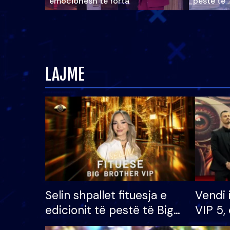
emocionesh të forta
pestë të 
LAJME
Selin shpallet fituesja e
Vendi 
edicionit të pestë të Big
VIP 5, 
Brother VIP, rrëmben
radhës