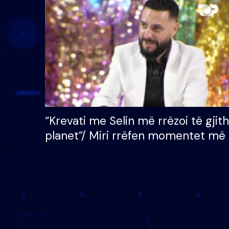
çmimin e madh prej 100
mijë eurosh
“Krevati me Selin më rrëzoi të gjit
planet”/ Miri rrëfen momentet më 
bukura në shtëpinë e BB VIP: Do 
mungojë zilja e mëngjesit kur…