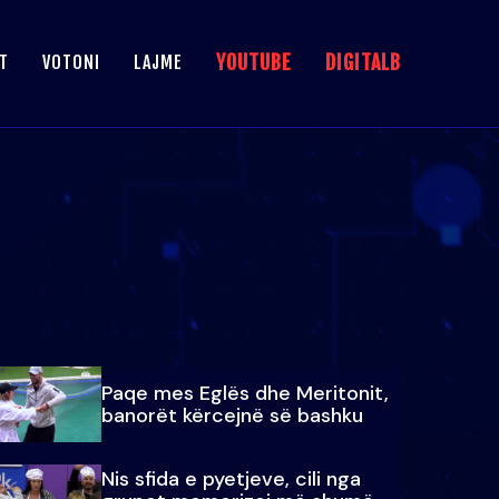
YOUTUBE
DIGITALB
T
VOTONI
LAJME
Paqe mes Eglës dhe Meritonit,
banorët kërcejnë së bashku
Nis sfida e pyetjeve, cili nga