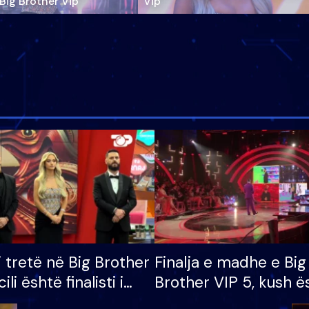
‘Big Brother Vip’
Vip"
i tretë në Big Brother
Finalja e madhe e Big
cili është finalisti i
Brother VIP 5, kush ë
 që lë shtëpinë
banori i parë që lë sh