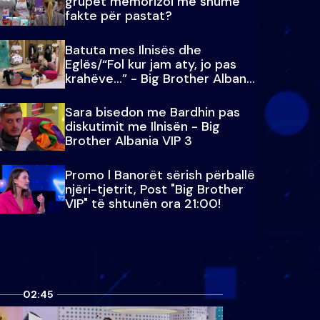
grupet memorizoi më shumë
fakte për pastat?
Batuta mes Ilnisës dhe
Eglës/“Fol kur jam aty, jo pas
krahëve…” - Big Brother Albania
VIP 3
Sara bisedon me Bardhin pas
diskutimit me Ilnisën - Big
Brother Albania VIP 3
Promo l Banorët sërish përballë
njëri-tjetrit, Post "Big Brother
VIP" të shtunën ora 21:00!
02:45