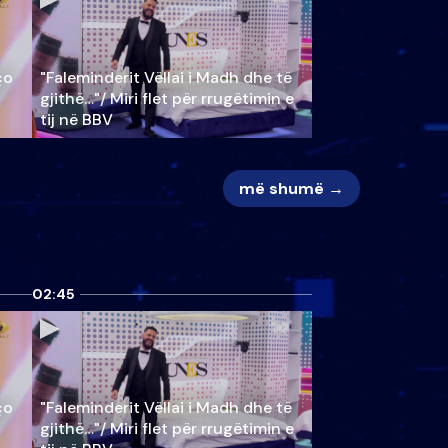
ço
"Faleminderit Vëllai i Madh dhe të
gjithë…"/ Miri flet për rrugëtimin e
tij në BBV
më shumë →
02:45
ço
"Faleminderit Vëllai i Madh dhe të
gjithë…"/ Miri flet për rrugëtimin e