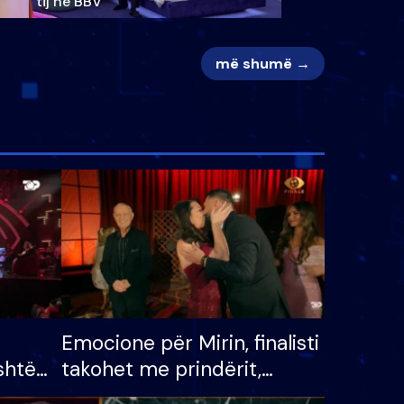
tij në BBV
më shumë →
Emocione për Mirin, finalisti
shtë
takohet me prindërit,
tëpinë
vajzën dhe bashkëshorten: