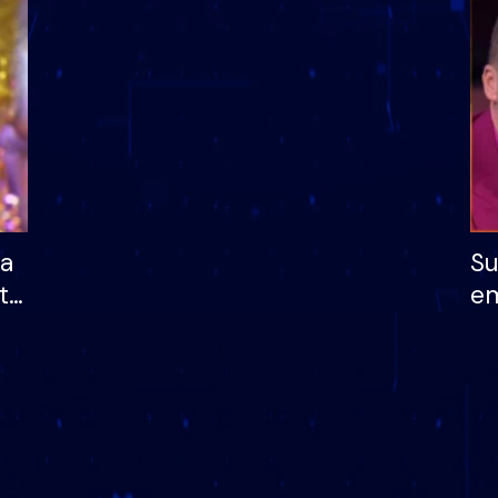
dhe humb mundësinë
të fituar çmimin e m
ha
Su
të
em
më
në
nu