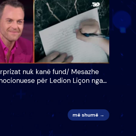
 për
S’kemi ndonjë letër divorci
adh
apo jo?
rprizat nuk kanë fund/ Mesazhe
ocionuese për Ledion Liçon nga
na dhe fëmijët e tij, moderatori
k i mban dot lotët: Nuk meritoj…
më shumë →