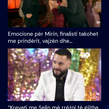
Emocione për Mirin, finalisti takohet
me prindërit, vajzën dhe
bashkëshorten: S’kemi ndonjë letër
divorci apo jo?
“Krevati me Selin më rrëzoi të gjitha