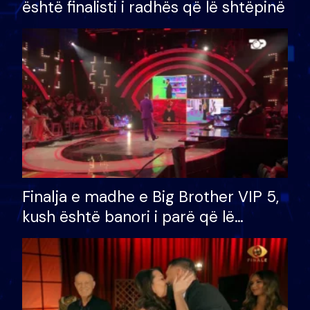
është finalisti i radhës që lë shtëpinë
Finalja e madhe e Big Brother VIP 5,
kush është banori i parë që lë
shtëpinë dhe humb mundësinë për
të fituar çmimin e madh