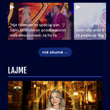
"Një falenderim special për…"/
Selin falënderon produksionin
Selin shpallet fitu
mes emocionesh të forta
të pestë të ‘Big Br
më shumë →
LAJME