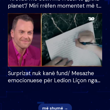
planet”/ Miri rrëfen momentet më të
bukura në shtëpinë e BB VIP: Do më
mungojë zilja e mëngjesit kur…
Surprizat nuk kanë fund/ Mesazhe
emocionuese për Ledion Liçon nga
nëna dhe fëmijët e tij, moderatori
nuk i mban dot lotët: Nuk meritoj…
më shumë →