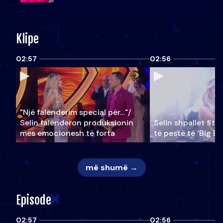
Klipe
02:57
02:56
"Një falenderim special për…"/
Selin falënderon produksionin
Selin shpallet fitu
mes emocionesh të forta
të pestë të ‘Big Br
më shumë →
Episode
02:57
02:56