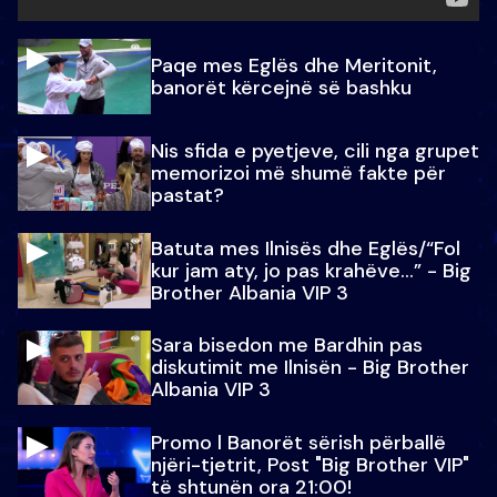
Paqe mes Eglës dhe Meritonit,
banorët kërcejnë së bashku
Nis sfida e pyetjeve, cili nga grupet
memorizoi më shumë fakte për
pastat?
Batuta mes Ilnisës dhe Eglës/“Fol
kur jam aty, jo pas krahëve…” - Big
Brother Albania VIP 3
Sara bisedon me Bardhin pas
diskutimit me Ilnisën - Big Brother
Albania VIP 3
Promo l Banorët sërish përballë
njëri-tjetrit, Post "Big Brother VIP"
të shtunën ora 21:00!