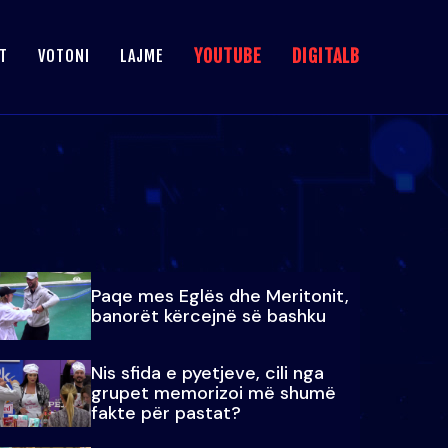
YOUTUBE
DIGITALB
T
VOTONI
LAJME
Paqe mes Eglës dhe Meritonit,
banorët kërcejnë së bashku
Nis sfida e pyetjeve, cili nga
grupet memorizoi më shumë
fakte për pastat?