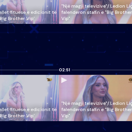
"Një magji televizive"/ Ledion Li
llet fituese e edicionit të
falenderon stafin e "Big Brother
‘Big Brother Vip’
Vip"
02:51
"Një magji televizive"/ Ledion Li
llet fituese e edicionit të
falenderon stafin e "Big Brother
‘Big Brother Vip’
Vip"