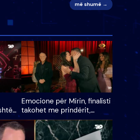
më shumë →
Emocione për Mirin, finalisti
shtë
takohet me prindërit,
tëpinë
vajzën dhe bashkëshorten:
 për
S’kemi ndonjë letër divorci
adh
apo jo?