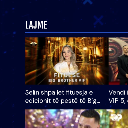
LAJME
Selin shpallet fituesja e
Vendi 
edicionit të pestë të Big
VIP 5, 
Brother VIP, rrëmben
radhës
çmimin e madh prej 100
mijë eurosh