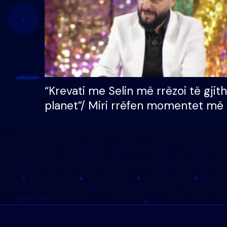
“Krevati me Selin më rrëzoi të gjit
planet”/ Miri rrëfen momentet më 
bukura në shtëpinë e BB VIP: Do 
mungojë zilja e mëngjesit kur…