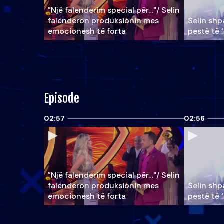
"Një falenderim special për…"/ Selin
falënderon produksionin mes
Selin shpa
emocionesh të forta
pestë të 
Episode
02:57
02:56
"Një falenderim special për…"/ Selin
falënderon produksionin mes
Selin shpa
emocionesh të forta
pestë të 