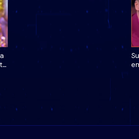
ha
Su
të
em
më
në
nu