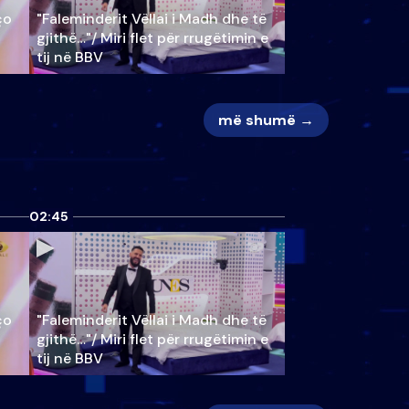
ço
"Faleminderit Vëllai i Madh dhe të
gjithë…"/ Miri flet për rrugëtimin e
tij në BBV
më shumë →
02:45
ço
"Faleminderit Vëllai i Madh dhe të
gjithë…"/ Miri flet për rrugëtimin e
tij në BBV