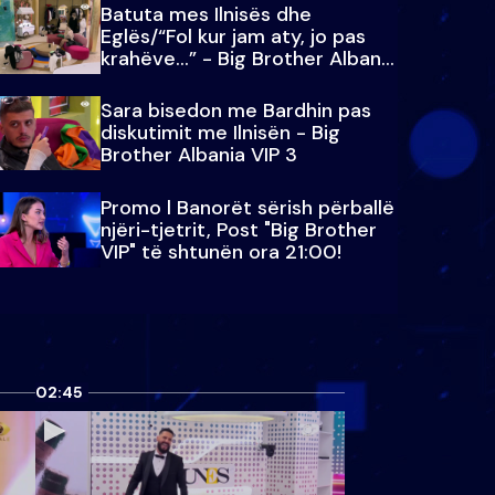
Batuta mes Ilnisës dhe
Eglës/“Fol kur jam aty, jo pas
krahëve…” - Big Brother Albania
VIP 3
Sara bisedon me Bardhin pas
diskutimit me Ilnisën - Big
Brother Albania VIP 3
Promo l Banorët sërish përballë
njëri-tjetrit, Post "Big Brother
VIP" të shtunën ora 21:00!
02:45