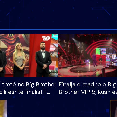
i tretë në Big Brother
Finalja e madhe e Big
cili është finalisti i
Brother VIP 5, kush ë
 që lë shtëpinë
banori i parë që lë sh
dhe humb mundësinë
të fituar çmimin e m