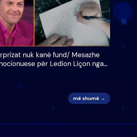
rprizat nuk kanë fund/ Mesazhe
ocionuese për Ledion Liçon nga
na dhe fëmijët e tij, moderatori
k i mban dot lotët: Nuk meritoj…
më shumë →