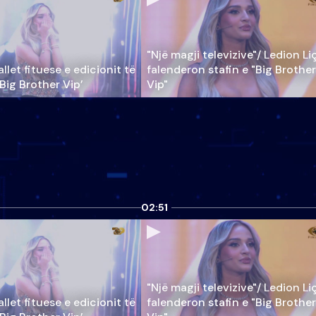
"Një magji televizive"/ Ledion Li
llet fituese e edicionit të
falenderon stafin e "Big Brother
‘Big Brother Vip’
Vip"
02:51
"Një magji televizive"/ Ledion Li
llet fituese e edicionit të
falenderon stafin e "Big Brother