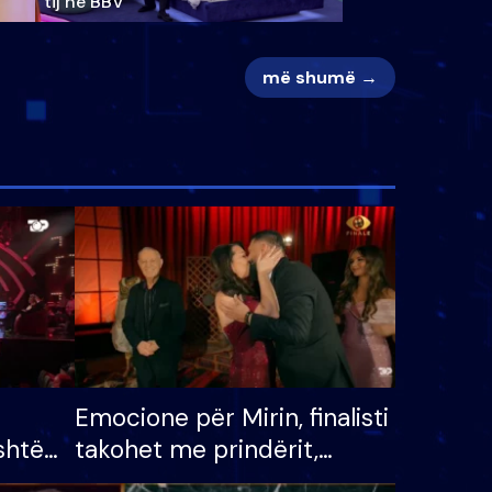
tij në BBV
më shumë →
Emocione për Mirin, finalisti
shtë
takohet me prindërit,
tëpinë
vajzën dhe bashkëshorten: