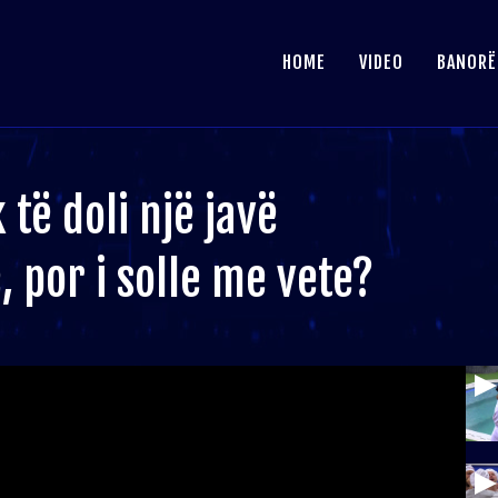
HOME
VIDEO
BANORË
 të doli një javë
, por i solle me vete?