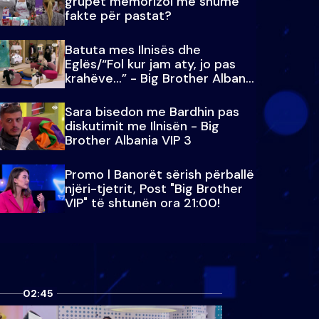
grupet memorizoi më shumë
fakte për pastat?
Batuta mes Ilnisës dhe
Eglës/“Fol kur jam aty, jo pas
krahëve…” - Big Brother Albania
VIP 3
Sara bisedon me Bardhin pas
diskutimit me Ilnisën - Big
Brother Albania VIP 3
Promo l Banorët sërish përballë
njëri-tjetrit, Post "Big Brother
VIP" të shtunën ora 21:00!
02:45