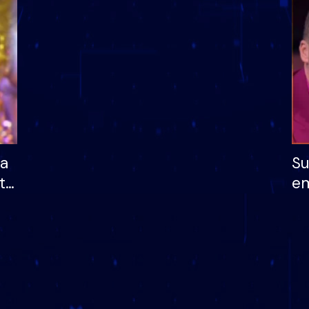
dhe humb mundësinë
të fituar çmimin e m
ha
Su
të
em
më
në
nu