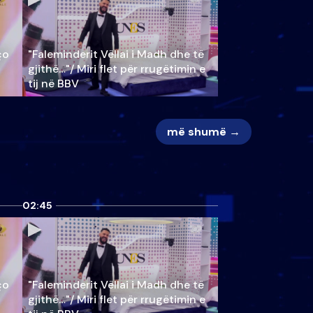
ço
"Faleminderit Vëllai i Madh dhe të
gjithë…"/ Miri flet për rrugëtimin e
tij në BBV
më shumë →
02:45
ço
"Faleminderit Vëllai i Madh dhe të
gjithë…"/ Miri flet për rrugëtimin e