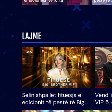
emocionesh të forta
pestë të 
LAJME
Selin shpallet fituesja e
Vendi 
edicionit të pestë të Big
VIP 5, 
Brother VIP, rrëmben
radhës