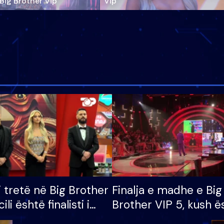
‘Big Brother Vip’
Vip"
i tretë në Big Brother
Finalja e madhe e Big
cili është finalisti i
Brother VIP 5, kush ë
 që lë shtëpinë
banori i parë që lë sh