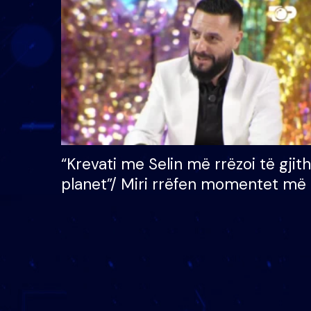
çmimin e madh prej 100
mijë eurosh
“Krevati me Selin më rrëzoi të gjit
planet”/ Miri rrëfen momentet më 
bukura në shtëpinë e BB VIP: Do 
mungojë zilja e mëngjesit kur…