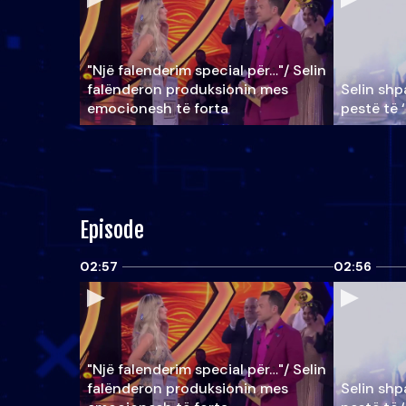
"Një falenderim special për…"/ Selin
falënderon produksionin mes
Selin shpa
emocionesh të forta
pestë të 
Episode
02:57
02:56
"Një falenderim special për…"/ Selin
falënderon produksionin mes
Selin shpa