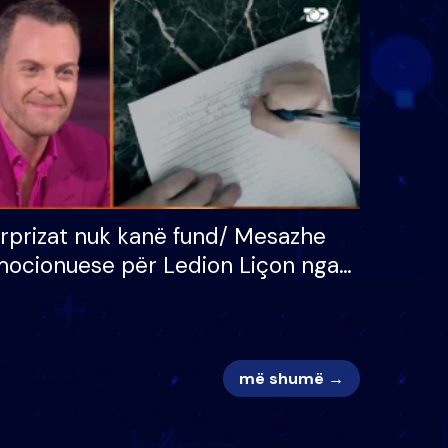
 për
S’kemi ndonjë letër divorci
adh
apo jo?
rprizat nuk kanë fund/ Mesazhe
ocionuese për Ledion Liçon nga
na dhe fëmijët e tij, moderatori
k i mban dot lotët: Nuk meritoj…
më shumë →