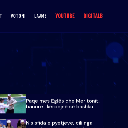
YOUTUBE
DIGITALB
T
VOTONI
LAJME
Paqe mes Eglës dhe Meritonit,
banorët kërcejnë së bashku
Nis sfida e pyetjeve, cili nga