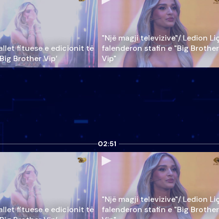
"Një magji televizive"/ Ledion Li
llet fituese e edicionit të
falenderon stafin e "Big Brother
‘Big Brother Vip’
Vip"
02:51
"Një magji televizive"/ Ledion Li
llet fituese e edicionit të
falenderon stafin e "Big Brother