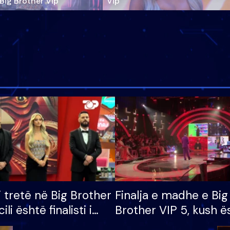
‘Big Brother Vip’
Vip"
i tretë në Big Brother
Finalja e madhe e Big
cili është finalisti i
Brother VIP 5, kush ë
 që lë shtëpinë
banori i parë që lë sh