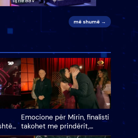
tij në BBV
më shumë →
Emocione për Mirin, finalisti
shtë
takohet me prindërit,
tëpinë
vajzën dhe bashkëshorten: