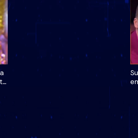
dhe humb mundësinë
të fituar çmimin e m
ha
Su
të
em
më
në
nu