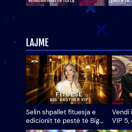
emocionesh të forta
pestë të 
LAJME
Selin shpallet fituesja e
Vendi 
edicionit të pestë të Big
VIP 5, 
Brother VIP, rrëmben
radhës