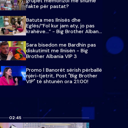
grupet memorizoi më shumë
fakte për pastat?
Batuta mes Ilnisës dhe
Eglës/“Fol kur jam aty, jo pas
krahëve…” - Big Brother Albania
VIP 3
Sara bisedon me Bardhin pas
diskutimit me Ilnisën - Big
Brother Albania VIP 3
Promo l Banorët sërish përballë
njëri-tjetrit, Post "Big Brother
VIP" të shtunën ora 21:00!
02:45