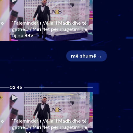
ço
"Faleminderit Vëllai i Madh dhe të
gjithë…"/ Miri flet për rrugëtimin e
tij në BBV
më shumë →
02:45
ço
"Faleminderit Vëllai i Madh dhe të
gjithë…"/ Miri flet për rrugëtimin e