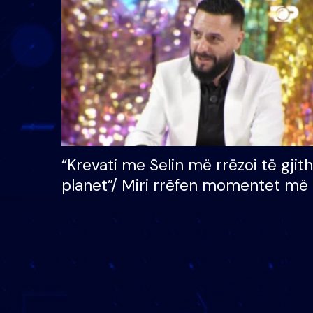
çmimin e madh prej 100
mijë eurosh
“Krevati me Selin më rrëzoi të gjit
planet”/ Miri rrëfen momentet më 
bukura në shtëpinë e BB VIP: Do 
mungojë zilja e mëngjesit kur…