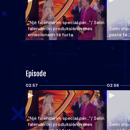
"Një falenderim special për…"/ Selin
falënderon produksionin mes
Selin shpa
emocionesh të forta
pestë të 
Episode
02:57
02:56
"Një falenderim special për…"/ Selin
falënderon produksionin mes
Selin shpa