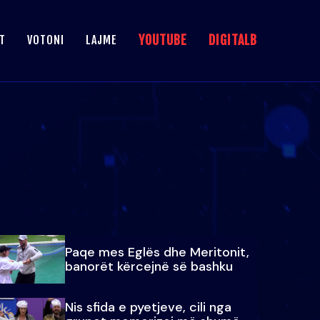
YOUTUBE
DIGITALB
T
VOTONI
LAJME
Paqe mes Eglës dhe Meritonit,
banorët kërcejnë së bashku
Nis sfida e pyetjeve, cili nga