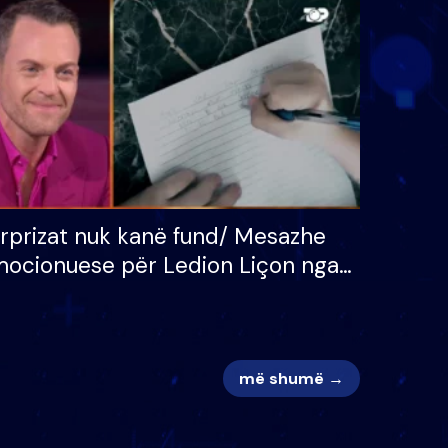
 për
S’kemi ndonjë letër divorci
adh
apo jo?
rprizat nuk kanë fund/ Mesazhe
ocionuese për Ledion Liçon nga
na dhe fëmijët e tij, moderatori
k i mban dot lotët: Nuk meritoj…
më shumë →