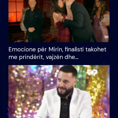
Emocione për Mirin, finalisti takohet
me prindërit, vajzën dhe
bashkëshorten: S’kemi ndonjë letër
divorci apo jo?