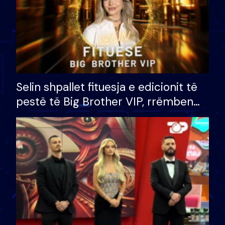
Selin shpallet fituesja e edicionit të
pestë të Big Brother VIP, rrëmben
çmimin e madh prej 100 mijë eurosh