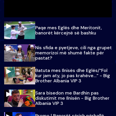
Paqe mes Eglës dhe Meritonit,
banorët kërcejnë së bashku
Nis sfida e pyetjeve, cili nga grupet
memorizoi më shumë fakte për
pastat?
Batuta mes Ilnisës dhe Eglës/“Fol
kur jam aty, jo pas krahëve…” - Big
Brother Albania VIP 3
Sara bisedon me Bardhin pas
diskutimit me Ilnisën - Big Brother
Albania VIP 3
Promo l Banorët sërish përballë