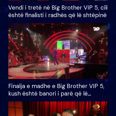
Vendi i tretë në Big Brother VIP 5, cili
është finalisti i radhës që lë shtëpinë
Finalja e madhe e Big Brother VIP 5,
kush është banori i parë që lë
shtëpinë dhe humb mundësinë për
të fituar çmimin e madh