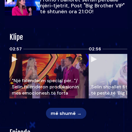
njëri-tjetrit, Post "Big Brother VIP"
të shtunën ora 21:00!
Klipe
02:57
02:56
"Një falenderim special për…"/
Selin falënderon produksionin
Selin shpallet fitu
mes emocionesh të forta
të pestë të ‘Big Br
më shumë →