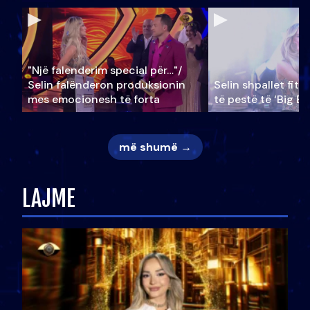
"Një falenderim special për…"/
Selin falënderon produksionin
Selin shpallet fitu
mes emocionesh të forta
të pestë të ‘Big Br
më shumë →
LAJME