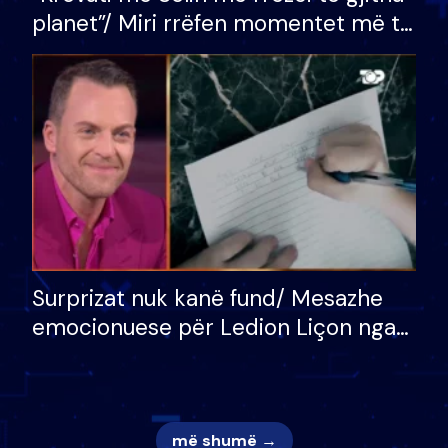
planet”/ Miri rrëfen momentet më të
bukura në shtëpinë e BB VIP: Do më
mungojë zilja e mëngjesit kur…
Surprizat nuk kanë fund/ Mesazhe
emocionuese për Ledion Liçon nga
nëna dhe fëmijët e tij, moderatori
nuk i mban dot lotët: Nuk meritoj…
më shumë →