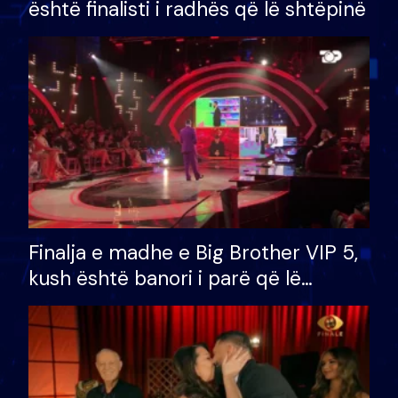
është finalisti i radhës që lë shtëpinë
Finalja e madhe e Big Brother VIP 5,
kush është banori i parë që lë
shtëpinë dhe humb mundësinë për
të fituar çmimin e madh