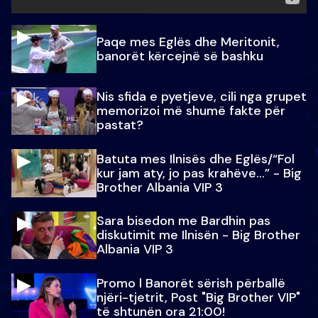
Paqe mes Eglës dhe Meritonit,
banorët kërcejnë së bashku
Nis sfida e pyetjeve, cili nga grupet
memorizoi më shumë fakte për
pastat?
Batuta mes Ilnisës dhe Eglës/“Fol
kur jam aty, jo pas krahëve…” - Big
Brother Albania VIP 3
Sara bisedon me Bardhin pas
diskutimit me Ilnisën - Big Brother
Albania VIP 3
Promo l Banorët sërish përballë
njëri-tjetrit, Post "Big Brother VIP"
të shtunën ora 21:00!