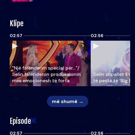
Klipe
02:57
02:56
"Një falenderim special për…"/
Selin falënderon produksionin
Selin shpallet fitu
mes emocionesh të forta
të pestë të ‘Big Br
më shumë →
Episode
02:57
02:56