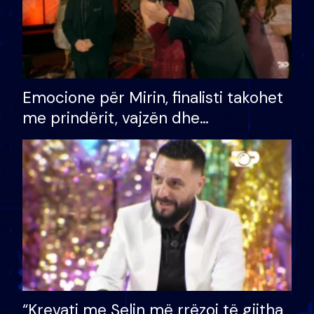
Emocione për Mirin, finalisti takohet
me prindërit, vajzën dhe
bashkëshorten: S’kemi ndonjë letër
divorci apo jo?
“Krevati me Selin më rrëzoi të gjitha