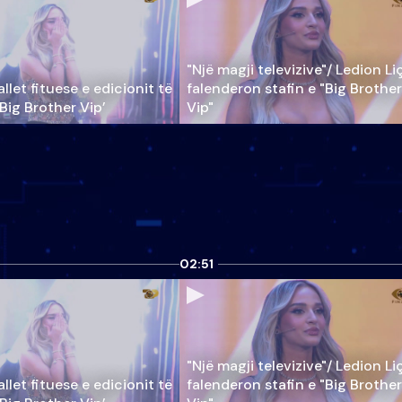
"Një magji televizive"/ Ledion Li
llet fituese e edicionit të
falenderon stafin e "Big Brother
‘Big Brother Vip’
Vip"
02:51
"Një magji televizive"/ Ledion Li
llet fituese e edicionit të
falenderon stafin e "Big Brother