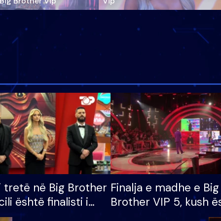
‘Big Brother Vip’
Vip"
i tretë në Big Brother
Finalja e madhe e Big
cili është finalisti i
Brother VIP 5, kush ë
 që lë shtëpinë
banori i parë që lë sh