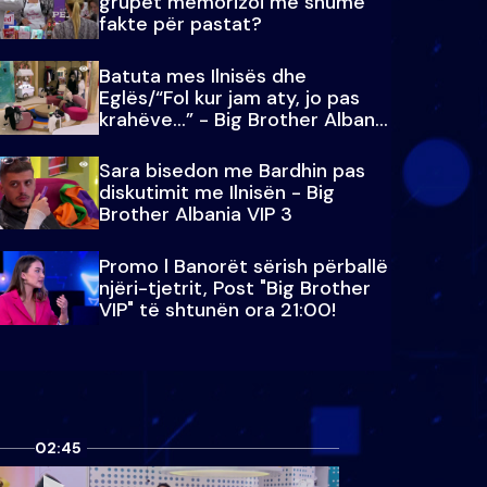
grupet memorizoi më shumë
fakte për pastat?
Batuta mes Ilnisës dhe
Eglës/“Fol kur jam aty, jo pas
krahëve…” - Big Brother Albania
VIP 3
Sara bisedon me Bardhin pas
diskutimit me Ilnisën - Big
Brother Albania VIP 3
Promo l Banorët sërish përballë
njëri-tjetrit, Post "Big Brother
VIP" të shtunën ora 21:00!
02:45