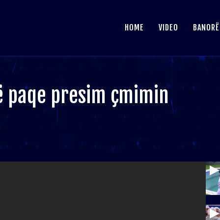
HOME
VIDEO
BANORË
në paqe presim çmimin