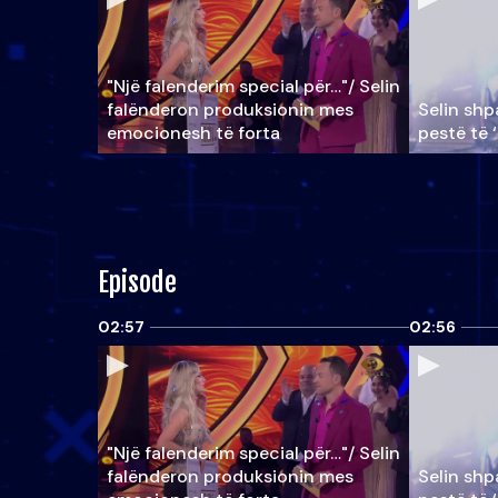
"Një falenderim special për…"/ Selin
falënderon produksionin mes
Selin shpa
emocionesh të forta
pestë të 
Episode
02:57
02:56
"Një falenderim special për…"/ Selin
falënderon produksionin mes
Selin shpa