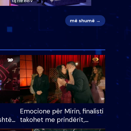
tij në BBV
më shumë →
Emocione për Mirin, finalisti
shtë
takohet me prindërit,
tëpinë
vajzën dhe bashkëshorten: