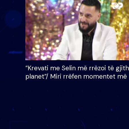
çmimin e madh prej 100
mijë eurosh
“Krevati me Selin më rrëzoi të gjit
planet”/ Miri rrëfen momentet më 
bukura në shtëpinë e BB VIP: Do 
mungojë zilja e mëngjesit kur…