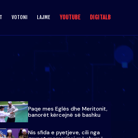
YOUTUBE
DIGITALB
T
VOTONI
LAJME
Paqe mes Eglës dhe Meritonit,
banorët kërcejnë së bashku
Nis sfida e pyetjeve, cili nga