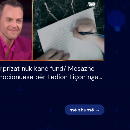
 për
S’kemi ndonjë letër divorci
adh
apo jo?
rprizat nuk kanë fund/ Mesazhe
ocionuese për Ledion Liçon nga
na dhe fëmijët e tij, moderatori
k i mban dot lotët: Nuk meritoj…
më shumë →