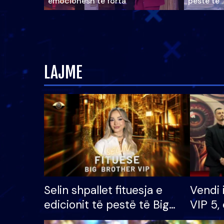
emocionesh të forta
pestë të 
LAJME
Selin shpallet fituesja e
Vendi 
edicionit të pestë të Big
VIP 5, 
Brother VIP, rrëmben
radhës