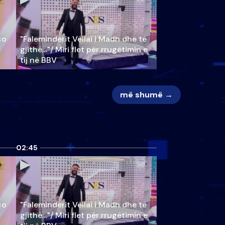
ço
"Faleminderit Vëllai i Madh dhe të
gjithë…"/ Miri flet për rrugëtimin e
tij në BBV
më shumë →
02:45
ço
"Faleminderit Vëllai i Madh dhe të
gjithë…"/ Miri flet për rrugëtimin e