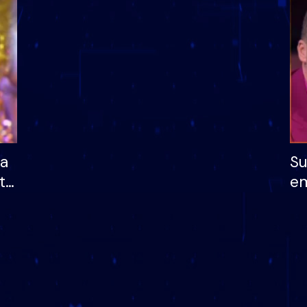
dhe humb mundësinë
të fituar çmimin e m
ha
Su
të
em
më
në
nu