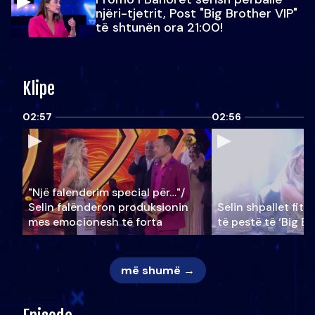
njëri-tjetrit, Post "Big Brother VIP"
të shtunën ora 21:00!
Klipe
02:57
02:56
"Një falenderim special për…"/
Selin falënderon produksionin
Selin shpallet fitu
mes emocionesh të forta
të pestë të ‘Big Br
më shumë →