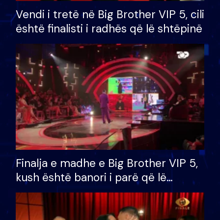
Vendi i tretë në Big Brother VIP 5, cili
është finalisti i radhës që lë shtëpinë
Finalja e madhe e Big Brother VIP 5,
kush është banori i parë që lë
shtëpinë dhe humb mundësinë për
të fituar çmimin e madh