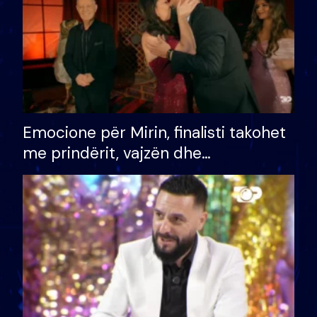
Emocione për Mirin, finalisti takohet
me prindërit, vajzën dhe
bashkëshorten: S’kemi ndonjë letër
divorci apo jo?