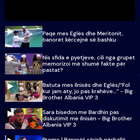
Paqe mes Eglës dhe Meritonit,
banorët kërcejnë së bashku
Nis sfida e pyetjeve, cili nga grupet
memorizoi më shumë fakte për
pastat?
Batuta mes Ilnisës dhe Eglës/“Fol
kur jam aty, jo pas krahëve…” - Big
Brother Albania VIP 3
Sara bisedon me Bardhin pas
diskutimit me Ilnisën - Big Brother
Albania VIP 3
Promo l Banorët sërish përballë