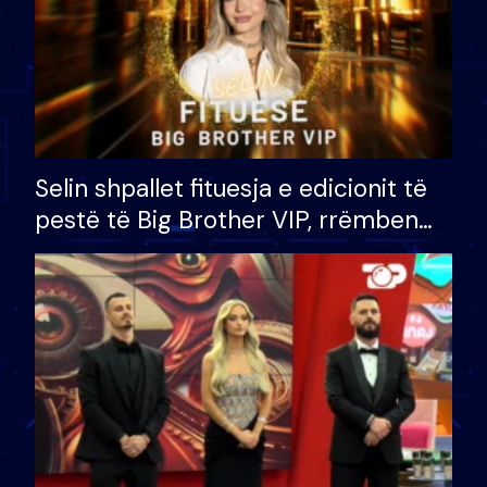
Selin shpallet fituesja e edicionit të
pestë të Big Brother VIP, rrëmben
çmimin e madh prej 100 mijë eurosh