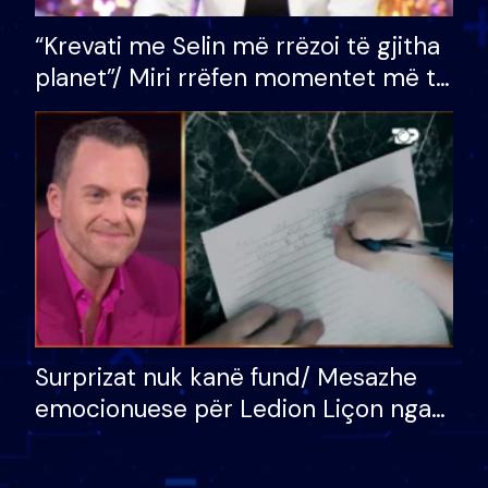
“Krevati me Selin më rrëzoi të gjitha
planet”/ Miri rrëfen momentet më të
bukura në shtëpinë e BB VIP: Do më
mungojë zilja e mëngjesit kur…
Surprizat nuk kanë fund/ Mesazhe
emocionuese për Ledion Liçon nga
nëna dhe fëmijët e tij, moderatori
nuk i mban dot lotët: Nuk meritoj…