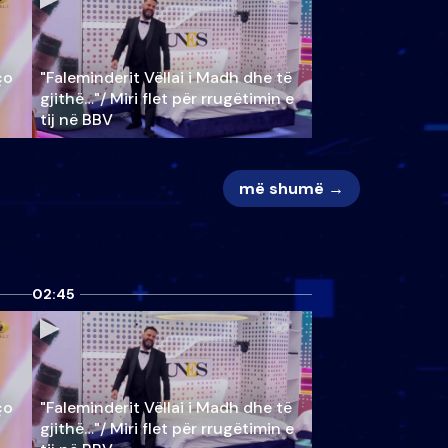
ço
"Faleminderit Vëllai i Madh dhe të
gjithë…"/ Miri flet për rrugëtimin e
tij në BBV
më shumë →
02:45
ço
"Faleminderit Vëllai i Madh dhe të
gjithë…"/ Miri flet për rrugëtimin e