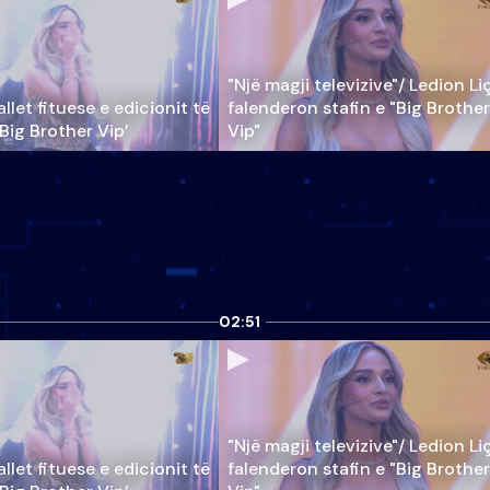
"Një magji televizive"/ Ledion Li
llet fituese e edicionit të
falenderon stafin e "Big Brother
‘Big Brother Vip’
Vip"
02:51
"Një magji televizive"/ Ledion Li
llet fituese e edicionit të
falenderon stafin e "Big Brother