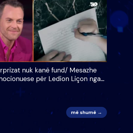
 për
S’kemi ndonjë letër divorci
adh
apo jo?
rprizat nuk kanë fund/ Mesazhe
ocionuese për Ledion Liçon nga
na dhe fëmijët e tij, moderatori
k i mban dot lotët: Nuk meritoj…
më shumë →