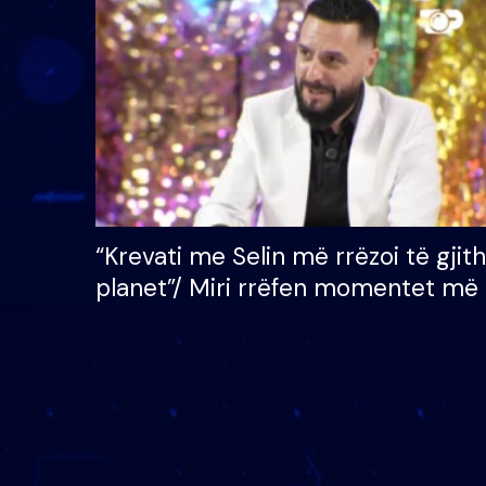
çmimin e madh prej 100
mijë eurosh
“Krevati me Selin më rrëzoi të gjit
planet”/ Miri rrëfen momentet më 
bukura në shtëpinë e BB VIP: Do 
mungojë zilja e mëngjesit kur…