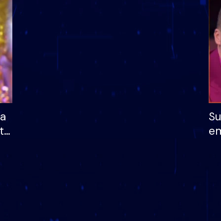
dhe humb mundësinë
të fituar çmimin e m
ha
Su
të
em
më
në
nu