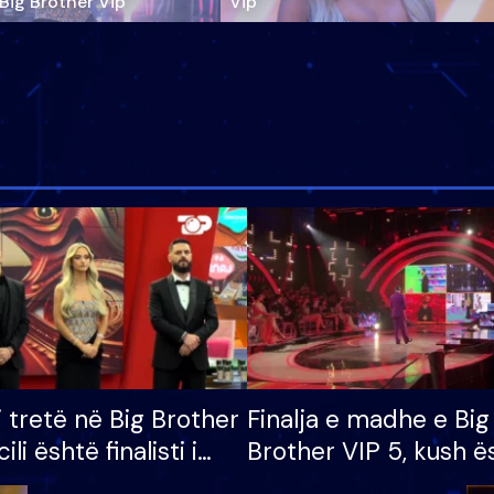
‘Big Brother Vip’
Vip"
i tretë në Big Brother
Finalja e madhe e Big
cili është finalisti i
Brother VIP 5, kush ë
 që lë shtëpinë
banori i parë që lë sh