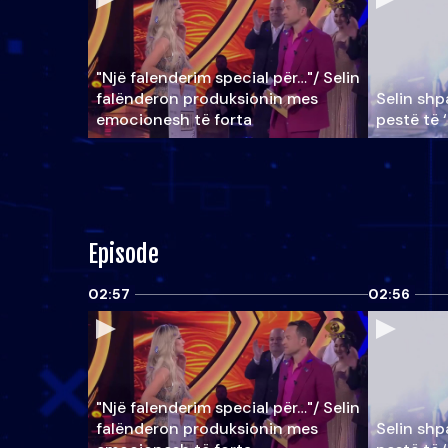
"Një falenderim special për…"/ Selin
falënderon produksionin mes
Selin shpa
emocionesh të forta
pestë të 
Episode
02:57
02:56
"Një falenderim special për…"/ Selin
falënderon produksionin mes
Selin shpa