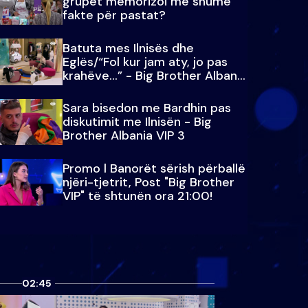
grupet memorizoi më shumë
fakte për pastat?
Batuta mes Ilnisës dhe
Eglës/“Fol kur jam aty, jo pas
krahëve…” - Big Brother Albania
VIP 3
Sara bisedon me Bardhin pas
diskutimit me Ilnisën - Big
Brother Albania VIP 3
Promo l Banorët sërish përballë
njëri-tjetrit, Post "Big Brother
VIP" të shtunën ora 21:00!
02:45