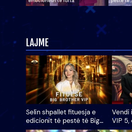
emocionesh të forta
pestë të 
LAJME
Selin shpallet fituesja e
Vendi 
edicionit të pestë të Big
VIP 5, 
Brother VIP, rrëmben
radhës