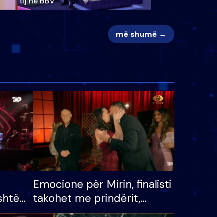
tij në BBV
më shumë →
Emocione për Mirin, finalisti
shtë
takohet me prindërit,
tëpinë
vajzën dhe bashkëshorten: