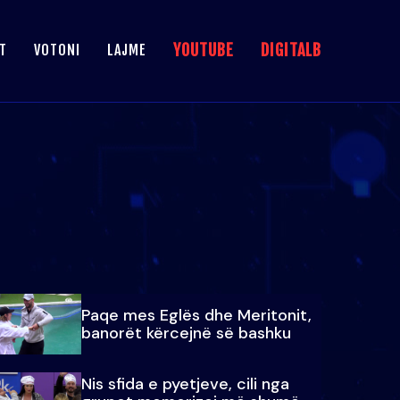
YOUTUBE
DIGITALB
T
VOTONI
LAJME
Paqe mes Eglës dhe Meritonit,
banorët kërcejnë së bashku
Nis sfida e pyetjeve, cili nga