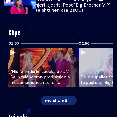
njëri-tjetrit, Post "Big Brother VIP"
të shtunën ora 21:00!
Klipe
02:57
02:56
"Një falenderim special për…"/
Selin falënderon produksionin
Selin shpallet fitu
mes emocionesh të forta
të pestë të ‘Big Br
më shumë →