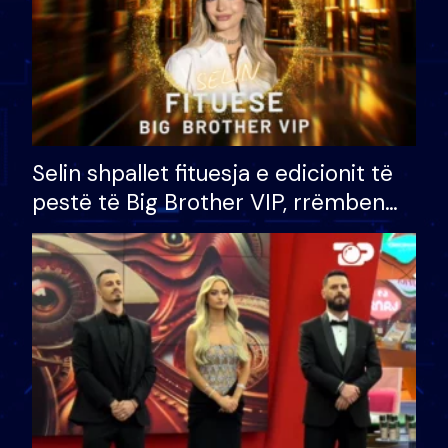
Selin shpallet fituesja e edicionit të
pestë të Big Brother VIP, rrëmben
çmimin e madh prej 100 mijë eurosh