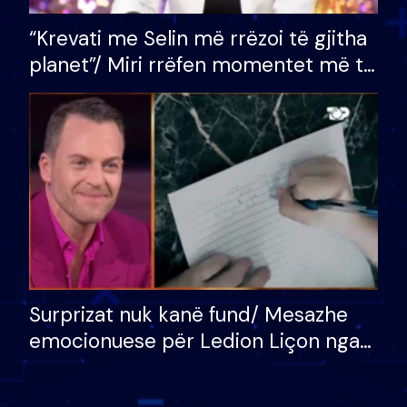
“Krevati me Selin më rrëzoi të gjitha
planet”/ Miri rrëfen momentet më të
bukura në shtëpinë e BB VIP: Do më
mungojë zilja e mëngjesit kur…
Surprizat nuk kanë fund/ Mesazhe
emocionuese për Ledion Liçon nga
nëna dhe fëmijët e tij, moderatori
nuk i mban dot lotët: Nuk meritoj…