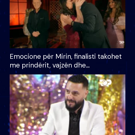
Emocione për Mirin, finalisti takohet
me prindërit, vajzën dhe
bashkëshorten: S’kemi ndonjë letër
divorci apo jo?