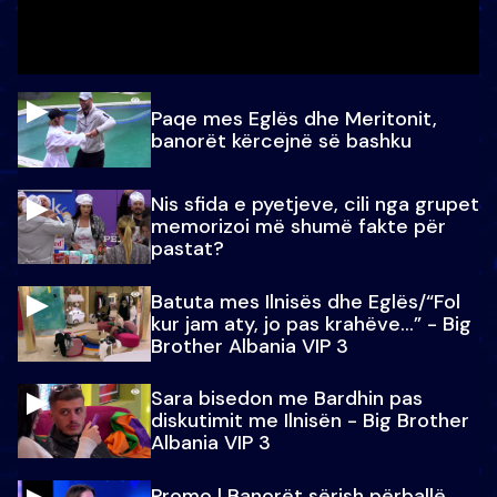
Paqe mes Eglës dhe Meritonit,
banorët kërcejnë së bashku
Nis sfida e pyetjeve, cili nga grupet
memorizoi më shumë fakte për
pastat?
Batuta mes Ilnisës dhe Eglës/“Fol
kur jam aty, jo pas krahëve…” - Big
Brother Albania VIP 3
Sara bisedon me Bardhin pas
diskutimit me Ilnisën - Big Brother
Albania VIP 3
Promo l Banorët sërish përballë