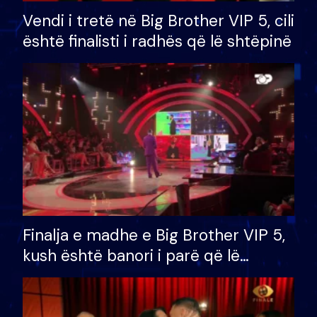
Vendi i tretë në Big Brother VIP 5, cili
është finalisti i radhës që lë shtëpinë
Finalja e madhe e Big Brother VIP 5,
kush është banori i parë që lë
shtëpinë dhe humb mundësinë për
të fituar çmimin e madh