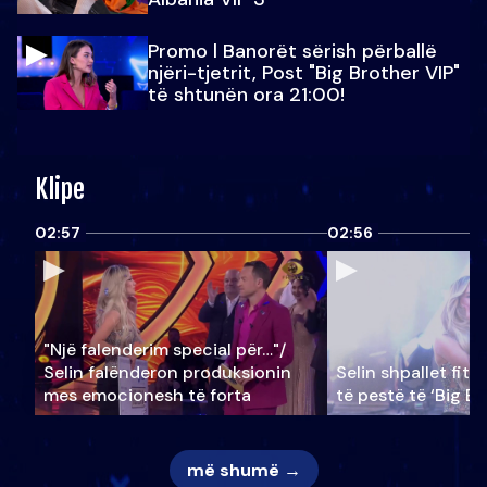
Promo l Banorët sërish përballë
njëri-tjetrit, Post "Big Brother VIP"
të shtunën ora 21:00!
Klipe
02:57
02:56
"Një falenderim special për…"/
Selin falënderon produksionin
Selin shpallet fitu
mes emocionesh të forta
të pestë të ‘Big Br
më shumë →