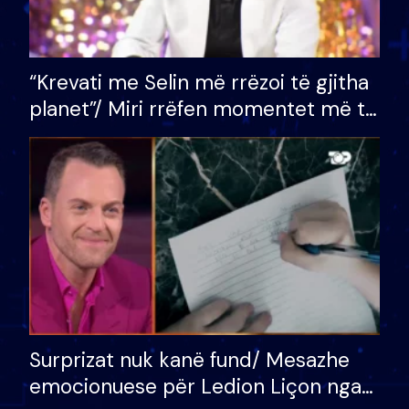
“Krevati me Selin më rrëzoi të gjitha
planet”/ Miri rrëfen momentet më të
bukura në shtëpinë e BB VIP: Do më
mungojë zilja e mëngjesit kur…
Surprizat nuk kanë fund/ Mesazhe
emocionuese për Ledion Liçon nga