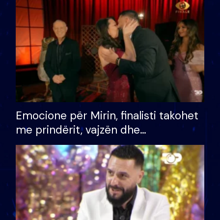
të fituar çmimin e madh
Emocione për Mirin, finalisti takohet
me prindërit, vajzën dhe
bashkëshorten: S’kemi ndonjë letër
divorci apo jo?