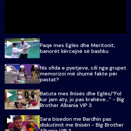
Paqe mes Eglës dhe Meritonit,
banorët kërcejnë së bashku
Nis sfida e pyetjeve, cili nga grupet
memorizoi më shumë fakte për
pastat?
Batuta mes Ilnisës dhe Eglës/“Fol
kur jam aty, jo pas krahëve…” - Big
Brother Albania VIP 3
Sara bisedon me Bardhin pas
diskutimit me Ilnisën - Big Brother
Albania VIP 3