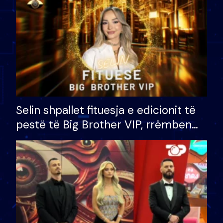
Selin shpallet fituesja e edicionit të
pestë të Big Brother VIP, rrëmben
çmimin e madh prej 100 mijë eurosh