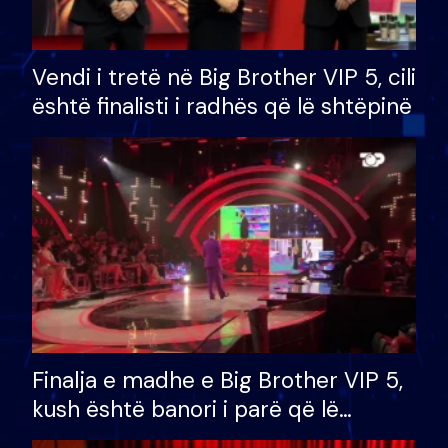
Vendi i tretë në Big Brother VIP 5, cili
është finalisti i radhës që lë shtëpinë
Finalja e madhe e Big Brother VIP 5,
kush është banori i parë që lë
shtëpinë dhe humb mundësinë për