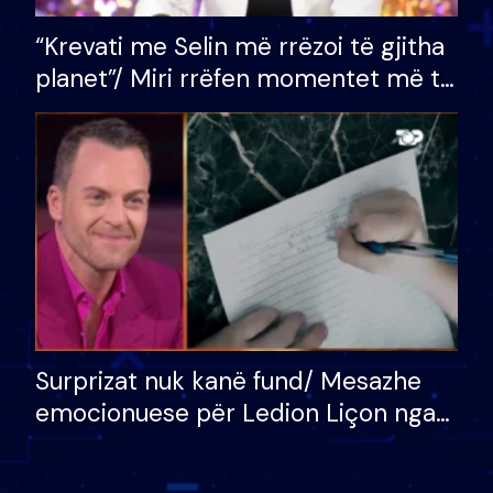
“Krevati me Selin më rrëzoi të gjitha
planet”/ Miri rrëfen momentet më të
bukura në shtëpinë e BB VIP: Do më
mungojë zilja e mëngjesit kur…
Surprizat nuk kanë fund/ Mesazhe
emocionuese për Ledion Liçon nga
nëna dhe fëmijët e tij, moderatori
nuk i mban dot lotët: Nuk meritoj…