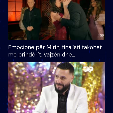
Emocione për Mirin, finalisti takohet
me prindërit, vajzën dhe
bashkëshorten: S’kemi ndonjë letër
divorci apo jo?