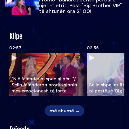
njëri-tjetrit, Post "Big Brother VIP"
të shtunën ora 21:00!
Klipe
02:57
02:56
"Një falenderim special për…"/
Selin falënderon produksionin
Selin shpallet fitu
mes emocionesh të forta
të pestë të ‘Big Br
më shumë →