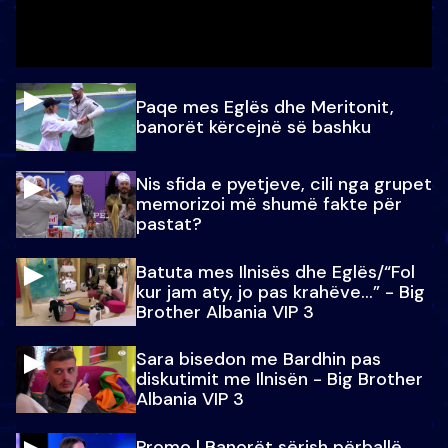
Paqe mes Eglës dhe Meritonit,
banorët kërcejnë së bashku
Nis sfida e pyetjeve, cili nga grupet
memorizoi më shumë fakte për
pastat?
Batuta mes Ilnisës dhe Eglës/“Fol
kur jam aty, jo pas krahëve…” - Big
Brother Albania VIP 3
Sara bisedon me Bardhin pas
diskutimit me Ilnisën - Big Brother
Albania VIP 3
Promo l Banorët sërish përballë