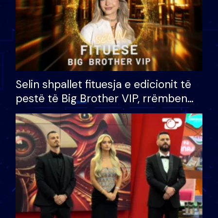
Selin shpallet fituesja e edicionit të
pestë të Big Brother VIP, rrëmben
çmimin e madh prej 100 mijë eurosh