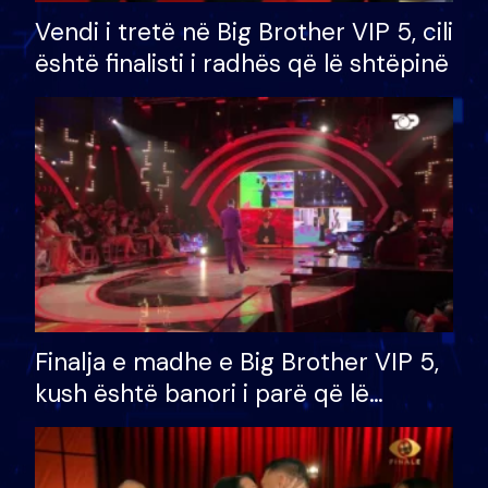
Vendi i tretë në Big Brother VIP 5, cili
është finalisti i radhës që lë shtëpinë
Finalja e madhe e Big Brother VIP 5,
kush është banori i parë që lë
shtëpinë dhe humb mundësinë për
të fituar çmimin e madh