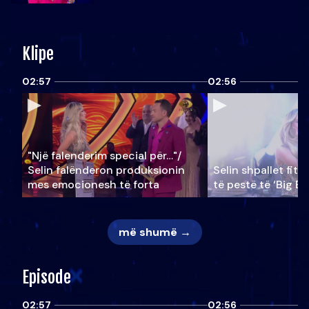
Klipe
02:57
02:56
"Një falenderim special për…"/
Selin falënderon produksionin
Selin shpallet fitu
mes emocionesh të forta
të pestë të ‘Big Br
më shumë →
Episode
02:57
02:56