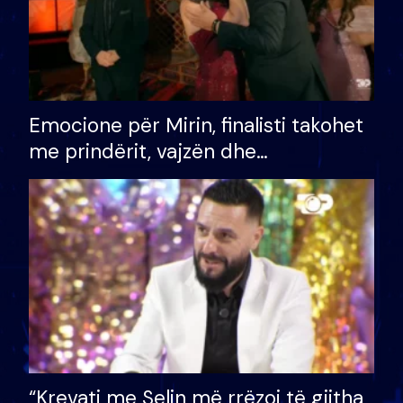
Emocione për Mirin, finalisti takohet
me prindërit, vajzën dhe
bashkëshorten: S’kemi ndonjë letër
divorci apo jo?
“Krevati me Selin më rrëzoi të gjitha