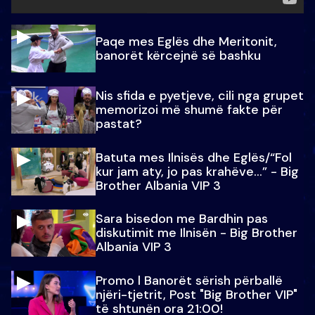
Paqe mes Eglës dhe Meritonit,
banorët kërcejnë së bashku
Nis sfida e pyetjeve, cili nga grupet
memorizoi më shumë fakte për
pastat?
Batuta mes Ilnisës dhe Eglës/“Fol
kur jam aty, jo pas krahëve…” - Big
Brother Albania VIP 3
Sara bisedon me Bardhin pas
diskutimit me Ilnisën - Big Brother
Albania VIP 3
Promo l Banorët sërish përballë
njëri-tjetrit, Post "Big Brother VIP"
të shtunën ora 21:00!