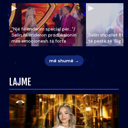
"Një falenderim special për…"/
Selin falënderon produksionin
Selin shpallet fitu
mes emocionesh të forta
të pestë të ‘Big Br
më shumë →
LAJME