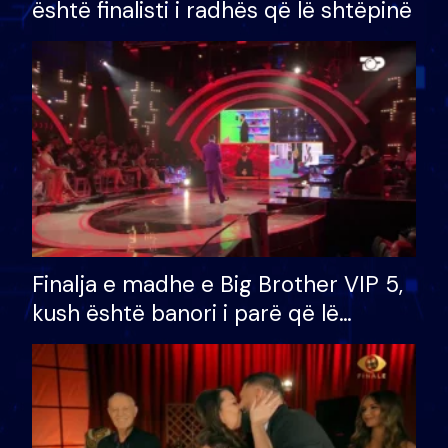
është finalisti i radhës që lë shtëpinë
Finalja e madhe e Big Brother VIP 5,
kush është banori i parë që lë
shtëpinë dhe humb mundësinë për
të fituar çmimin e madh