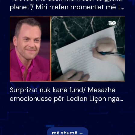
planet”/ Miri rrëfen momentet më të
bukura në shtëpinë e BB VIP: Do më
mungojë zilja e mëngjesit kur…
Surprizat nuk kanë fund/ Mesazhe
emocionuese për Ledion Liçon nga
nëna dhe fëmijët e tij, moderatori
nuk i mban dot lotët: Nuk meritoj…
më shumë →