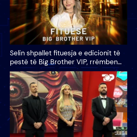
Selin shpallet fituesja e edicionit të
pestë të Big Brother VIP, rrëmben
çmimin e madh prej 100 mijë eurosh