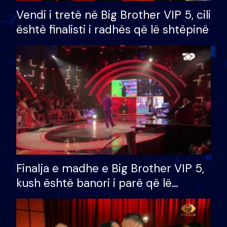
Vendi i tretë në Big Brother VIP 5, cili
është finalisti i radhës që lë shtëpinë
Finalja e madhe e Big Brother VIP 5,
kush është banori i parë që lë
shtëpinë dhe humb mundësinë për
të fituar çmimin e madh