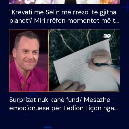
“Krevati me Selin më rrëzoi të gjitha
planet”/ Miri rrëfen momentet më të
bukura në shtëpinë e BB VIP: Do më
mungojë zilja e mëngjesit kur…
Surprizat nuk kanë fund/ Mesazhe
emocionuese për Ledion Liçon nga
nëna dhe fëmijët e tij, moderatori
nuk i mban dot lotët: Nuk meritoj…