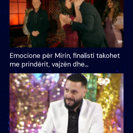
Emocione për Mirin, finalisti takohet
me prindërit, vajzën dhe
bashkëshorten: S’kemi ndonjë letër
divorci apo jo?