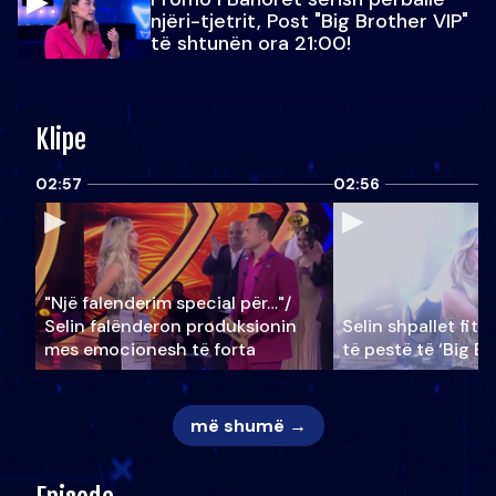
njëri-tjetrit, Post "Big Brother VIP"
të shtunën ora 21:00!
Klipe
02:57
02:56
"Një falenderim special për…"/
Selin falënderon produksionin
Selin shpallet fitu
mes emocionesh të forta
të pestë të ‘Big Br
më shumë →