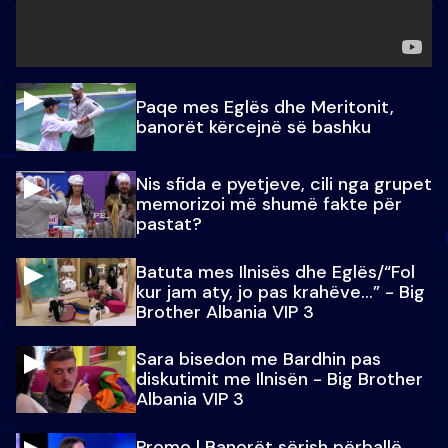
Paqe mes Eglës dhe Meritonit,
banorët kërcejnë së bashku
Nis sfida e pyetjeve, cili nga grupet
memorizoi më shumë fakte për
pastat?
Batuta mes Ilnisës dhe Eglës/“Fol
kur jam aty, jo pas krahëve…” - Big
Brother Albania VIP 3
Sara bisedon me Bardhin pas
diskutimit me Ilnisën - Big Brother
Albania VIP 3
Promo l Banorët sërish përballë